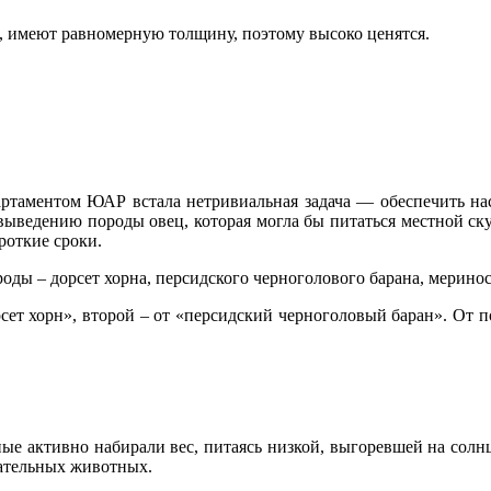
 имеют равномерную толщину, поэтому высоко ценятся.
партаментом ЮАР встала нетривиальная задача — обеспечить на
ыведению породы овец, которая могла бы питаться местной скуд
роткие сроки.
оды – дорсет хорна, персидского черноголового барана, мерино
сет хорн», второй – от «персидский черноголовый баран». От по
 активно набирали вес, питаясь низкой, выгоревшей на солнц
чательных животных.