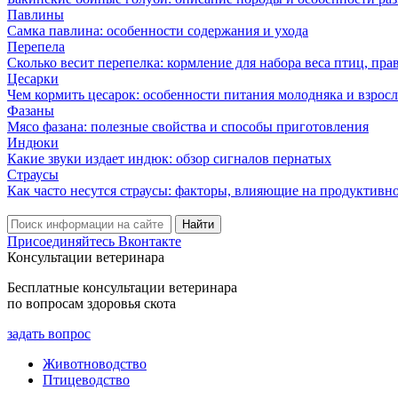
Павлины
Самка павлина: особенности содержания и ухода
Перепела
Сколько весит перепелка: кормление для набора веса птиц, пр
Цесарки
Чем кормить цесарок: особенности питания молодняка и взрос
Фазаны
Мясо фазана: полезные свойства и способы приготовления
Индюки
Какие звуки издает индюк: обзор сигналов пернатых
Страусы
Как часто несутся страусы: факторы, влияющие на продуктивн
Присоединяйтесь Вконтакте
Консультации ветеринара
Бесплатные консультации ветеринара
по вопросам здоровья скота
задать вопрос
Животноводство
Птицеводство