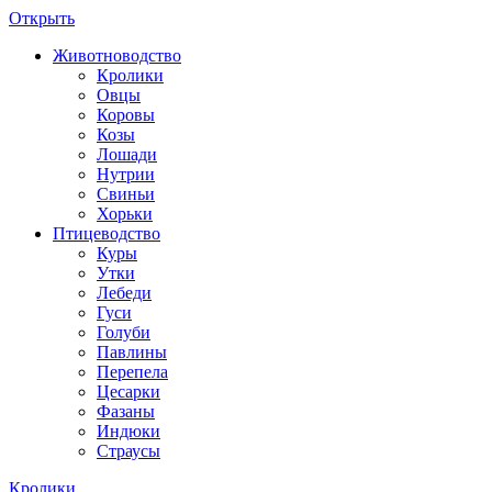
Открыть
Животноводство
Кролики
Овцы
Коровы
Козы
Лошади
Нутрии
Свиньи
Хорьки
Птицеводство
Куры
Утки
Лебеди
Гуси
Голуби
Павлины
Перепела
Цесарки
Фазаны
Индюки
Страусы
Кролики