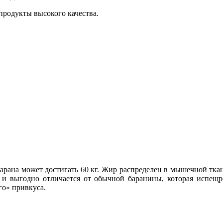
продукты высокого качества.
рана может достигать 60 кг. Жир распределен в мышечной ткан
е и выгодно отличается от обычной баранины, которая испещ
го» привкуса.