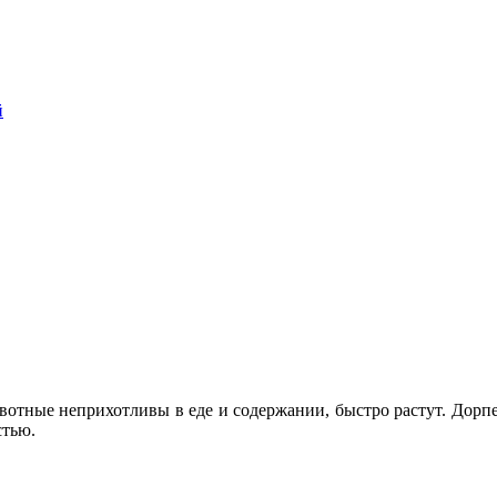
й
вотные неприхотливы в еде и содержании, быстро растут. Дорпе
стью.