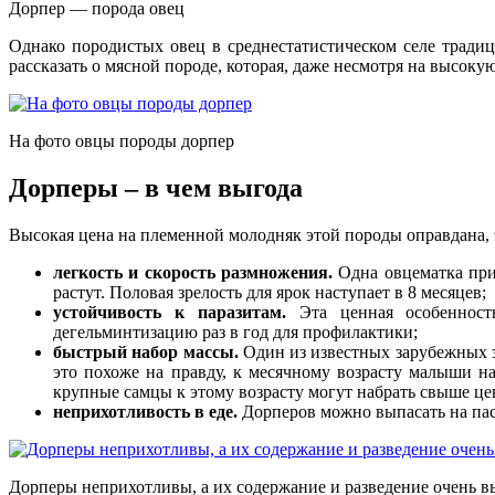
Дорпер — порода овец
Однако породистых овец в среднестатистическом селе тради
рассказать о мясной породе, которая, даже несмотря на высоку
На фото овцы породы дорпер
Дорперы – в чем выгода
Высокая цена на племенной молодняк этой породы оправдана
легкость и скорость размножения.
Одна овцематка прин
растут. Половая зрелость для ярок наступает в 8 месяцев;
устойчивость к паразитам.
Эта ценная особенность
дегельминтизацию раз в год для профилактики;
быстрый набор массы.
Один из известных зарубежных за
это похоже на правду, к месячному возрасту малыши на
крупные самцы к этому возрасту могут набрать свыше цен
неприхотливость в еде.
Дорперов можно выпасать на пас
Дорперы неприхотливы, а их содержание и разведение очень 