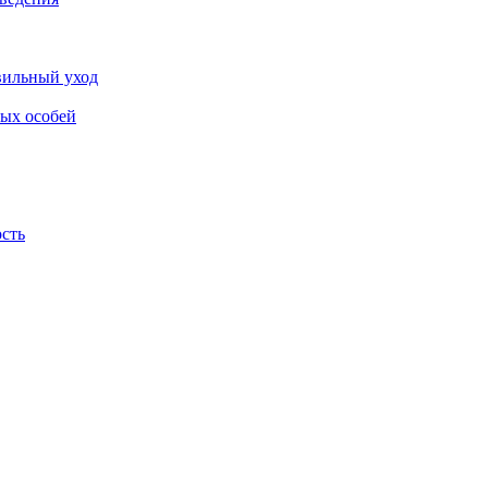
авильный уход
лых особей
ость