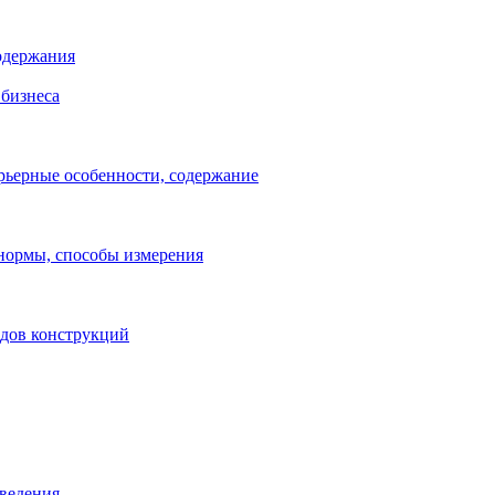
одержания
бизнеса
рьерные особенности, содержание
 нормы, способы измерения
идов конструкций
зведения