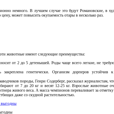
ционно немного. В лучшем случае это будут Романовские, в ху
ю цену, может повысить окупаемость отары в несколько раз.
, эти животные имеют следующие преимущества:
осит от 2 до 5 детенышей. Роды чаще всего легкие, не требу
 закреплена генетически. Организм дорперов устойчив к
водчиков породы, Генри Содерберг, рассказал журналистам, что
бирают от 7 до 20 кг и весят 12-25 кг. Взрослые животные оч
тнера живого веса. А масса чемпионов переваливает за отметку 
тбищах даже со скудной растительностью.
выгодны