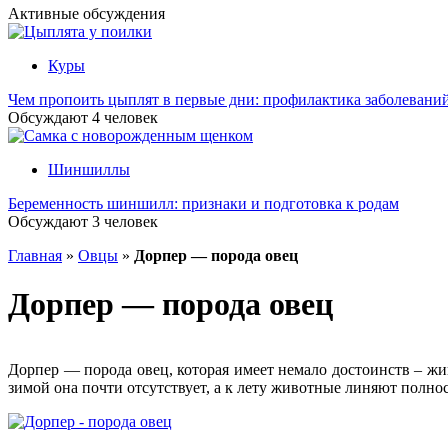
Активные обсуждения
Куры
Чем пропоить цыплят в первые дни: профилактика заболевани
Обсуждают
4
человек
Шиншиллы
Беременность шиншилл: признаки и подготовка к родам
Обсуждают
3
человек
Главная
»
Овцы
»
Дорпер — порода овец
Дорпер — порода овец
Дорпер — порода овец, которая имеет немало достоинств – жи
зимой она почти отсутствует, а к лету животные линяют полно