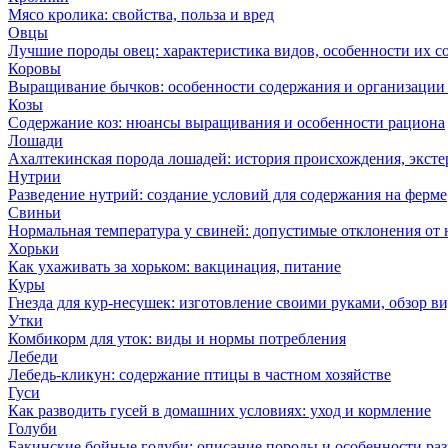
Мясо кролика: свойства, польза и вред
Овцы
Лучшие породы овец: характеристика видов, особенности их с
Коровы
Выращивание бычков: особенности содержания и организации 
Козы
Содержание коз: нюансы выращивания и особенности рациона
Лошади
Ахалтекинская порода лошадей: история происхождения, эксте
Нутрии
Разведение нутрий: создание условий для содержания на ферме
Свиньи
Нормальная температура у свиней: допустимые отклонения от
Хорьки
Как ухаживать за хорьком: вакцинация, питание
Куры
Гнезда для кур-несушек: изготовление своими руками, обзор в
Утки
Комбикорм для уток: виды и нормы потребления
Лебеди
Лебедь-кликун: содержание птицы в частном хозяйстве
Гуси
Как разводить гусей в домашних условиях: уход и кормление
Голуби
Бакинские бойные голуби: описание породы и особенности ра