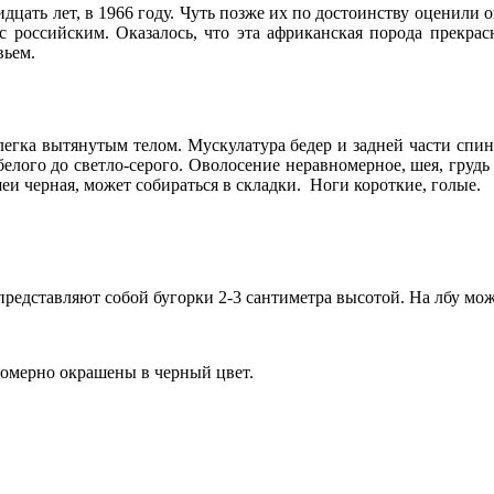
дцать лет, в 1966 году. Чуть позже их по достоинству оценили
 с российским. Оказалось, что эта африканская порода прекра
вьем.
гка вытянутым телом. Мускулатура бедер и задней части спины 
белого до светло-серого. Оволосение неравномерное, шея, грудь 
шеи черная, может собираться в складки. Ноги короткие, голые.
представляют собой бугорки 2-3 сантиметра высотой. На лбу мож
вномерно окрашены в черный цвет.