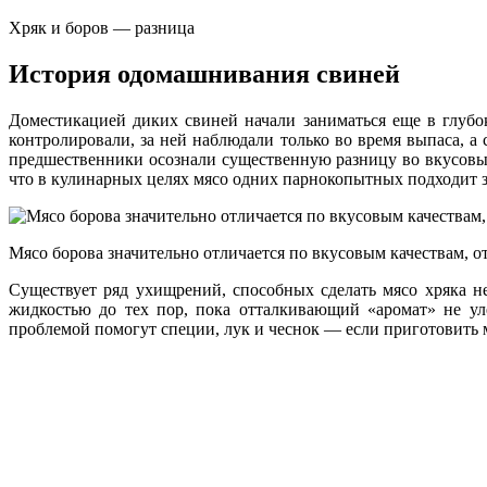
Хряк и боров — разница
История одомашнивания свиней
Доместикацией диких свиней начали заниматься еще в глубок
контролировали, за ней наблюдали только во время выпаса,
предшественники осознали существенную разницу во вкусовых
что в кулинарных целях мясо одних парнокопытных подходит з
Мясо борова значительно отличается по вкусовым качествам, от
Существует ряд ухищрений, способных сделать мясо хряка не
жидкостью до тех пор, пока отталкивающий «аромат» не уле
проблемой помогут специи, лук и чеснок — если приготовить м