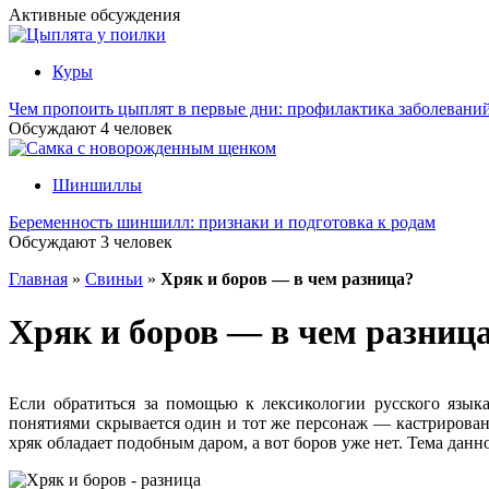
Активные обсуждения
Куры
Чем пропоить цыплят в первые дни: профилактика заболевани
Обсуждают
4
человек
Шиншиллы
Беременность шиншилл: признаки и подготовка к родам
Обсуждают
3
человек
Главная
»
Свиньи
»
Хряк и боров — в чем разница?
Хряк и боров — в чем разниц
Если обратиться за помощью к лексикологии русского язык
понятиями скрывается один и тот же персонаж — кастрирован
хряк обладает подобным даром, а вот боров уже нет. Тема данн