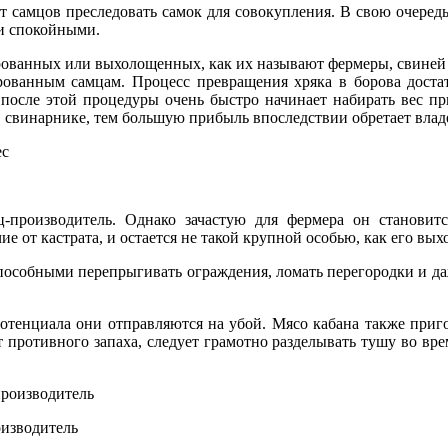
 самцов преследовать самок для совокупления. В свою очередь
 и спокойными.
рованных или выхолощенных, как их называют фермеры, свиней 
ированным самцам. Процесс превращения хряка в борова доста
 после этой процедуры очень быстро начинает набирать вес п
в свинарнике, тем большую прибыль впоследствии обретает владе
-производитель. Однако зачастую для фермера он становит
ие от кастрата, и остается не такой крупной особью, как его вы
способными перепрыгивать ограждения, ломать перегородки и да
отенциала они отправляются на убой. Мясо кабана также приго
 противного запаха, следует грамотно разделывать тушу во врем
оизводитель