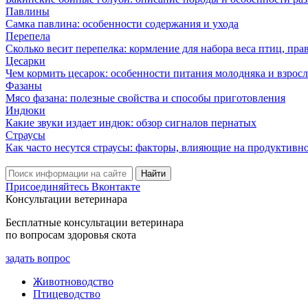
Павлины
Самка павлина: особенности содержания и ухода
Перепела
Сколько весит перепелка: кормление для набора веса птиц, пр
Цесарки
Чем кормить цесарок: особенности питания молодняка и взрос
Фазаны
Мясо фазана: полезные свойства и способы приготовления
Индюки
Какие звуки издает индюк: обзор сигналов пернатых
Страусы
Как часто несутся страусы: факторы, влияющие на продуктивн
Присоединяйтесь Вконтакте
Консультации ветеринара
Бесплатные консультации ветеринара
по вопросам здоровья скота
задать вопрос
Животноводство
Птицеводство