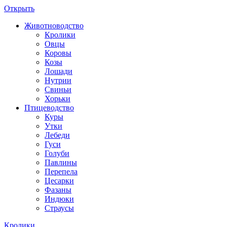
Открыть
Животноводство
Кролики
Овцы
Коровы
Козы
Лошади
Нутрии
Свиньи
Хорьки
Птицеводство
Куры
Утки
Лебеди
Гуси
Голуби
Павлины
Перепела
Цесарки
Фазаны
Индюки
Страусы
Кролики