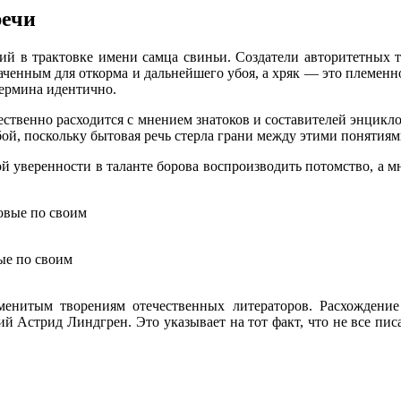
речи
ий в трактовке имени самца свиньи. Создатели авторитетных 
ченным для откорма и дальнейшего убоя, а хряк — это племенно
ермина идентично.
ественно расходится с мнением знатоков и составителей энцик
й, поскольку бытовая речь стерла грани между этими понятиям
 уверенности в таланте борова воспроизводить потомство, а мн
ые по своим
менитым творениям отечественных литераторов. Расхождение
й Астрид Линдгрен. Это указывает на тот факт, что не все писа