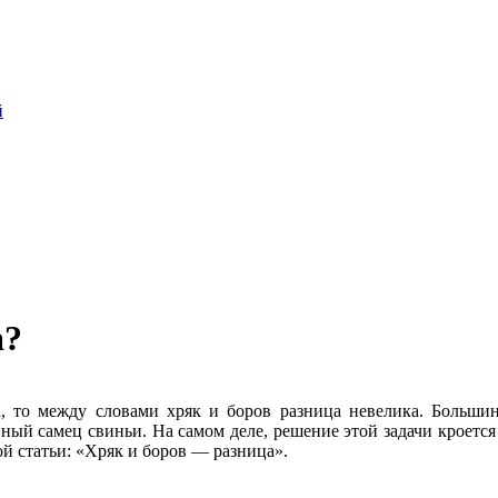
й
а?
а, то между словами хряк и боров разница невелика. Больши
ный самец свиньи. На самом деле, решение этой задачи кроется
ой статьи: «Хряк и боров — разница».