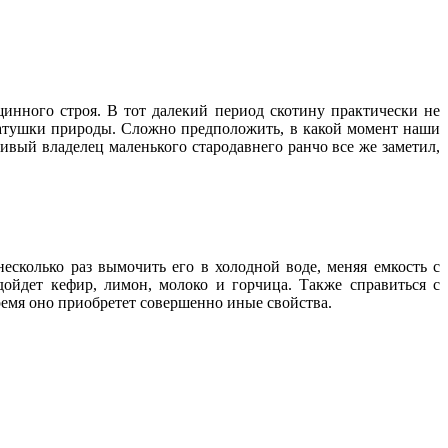
щинного строя. В тот далекий период скотину практически не
матушки природы. Сложно предположить, в какой момент наши
вый владелец маленького стародавнего ранчо все же заметил,
есколько раз вымочить его в холодной воде, меняя емкость с
дойдет кефир, лимон, молоко и горчица. Также справиться с
ремя оно приобретет совершенно иные свойства.