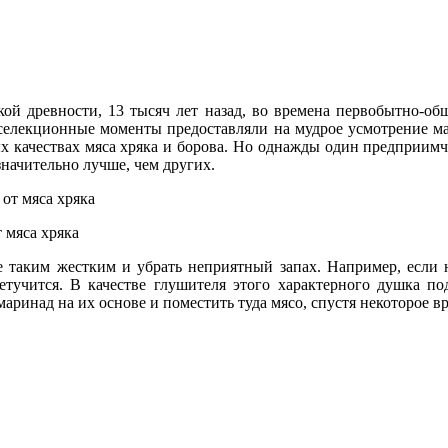
ой древности, 13 тысяч лет назад, во времена первобытно-об
 а селекционные моменты предоставляли на мудрое усмотрение 
 качествах мяса хряка и борова. Но однажды один предприимчи
начительно лучше, чем других.
 мяса хряка
 таким жестким и убрать неприятный запах. Например, если н
тучится. В качестве глушителя этого характерного душка по
аринад на их основе и поместить туда мясо, спустя некоторое в