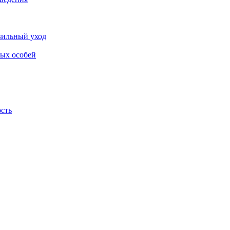
авильный уход
лых особей
ость