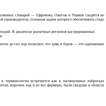
толковых словарей — Ефремова, Ожегов и Ушаков сходятся во
й производитель, основная задача которого обеспечивать стадо
лопедий. В диалектах различных регионов кастрированных
и.
огие до сих пор полагают, что хряк и боров — это одинаковые
 в терминологии встречается как в насмешливых набросках
тели, впрочем, как и не все фермеры, были сведущи в области