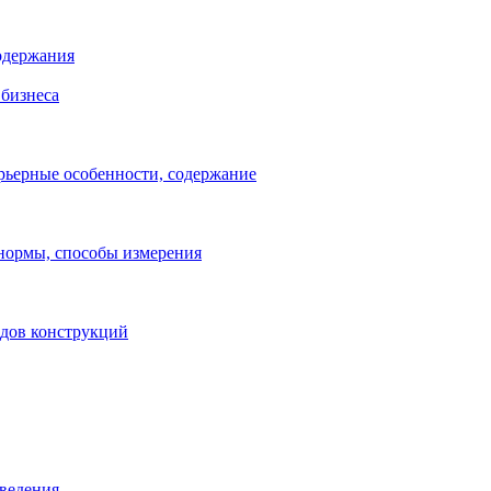
одержания
бизнеса
рьерные особенности, содержание
 нормы, способы измерения
идов конструкций
зведения