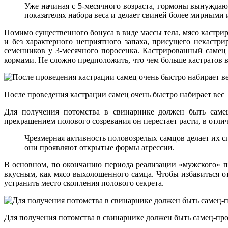
Уже начиная с 5-месячного возраста, гормоны вынуждают
показателях набора веса и делает свиней более мирными
Помимо существенного бонуса в виде массы тела, мясо кастри
и без характерного неприятного запаха, присущего некастр
семенников у 3-месячного поросенка. Кастрированный самец
кормами. Не сложно предположить, что чем больше кастратов 
После проведения кастрации самец очень быстро набирает вес
Для получения потомства в свинарнике должен быть самец
прекращением полового созревания он перестает расти, в отлич
Чрезмерная активность половозрелых самцов делает их 
они проявляют открытые формы агрессии.
В основном, по окончанию периода реализации «мужского» п
вкусным, как мясо выхолощенного самца. Чтобы избавиться от
устранить место скопления полового секрета.
Для получения потомства в свинарнике должен быть самец-пр