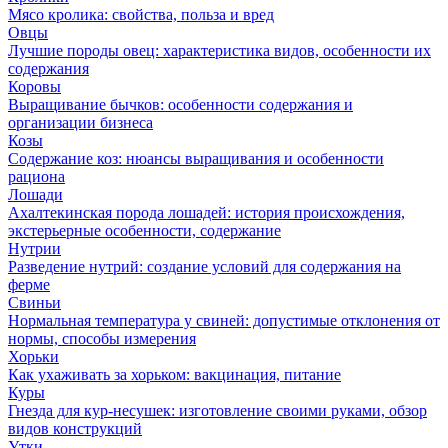
Мясо кролика: свойства, польза и вред
Овцы
Лучшие породы овец: характеристика видов, особенности их
содержания
Коровы
Выращивание бычков: особенности содержания и
организации бизнеса
Козы
Содержание коз: нюансы выращивания и особенности
рациона
Лошади
Ахалтекинская порода лошадей: история происхождения,
экстерьерные особенности, содержание
Нутрии
Разведение нутрий: создание условий для содержания на
ферме
Свиньи
Нормальная температура у свиней: допустимые отклонения от
нормы, способы измерения
Хорьки
Как ухаживать за хорьком: вакцинация, питание
Куры
Гнезда для кур-несушек: изготовление своими руками, обзор
видов конструкций
Утки