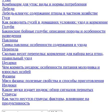
Комбикорм для уток: виды и нормы потребления
Лебеди
Лебедь-кликун: содержание птицы в частном хозяйстве
Гуси
Как разводить гусей в домашних условиях: уход и кормление
Голуби
Бакинские бойные голуби: описание породы и особенности
разведения
Павлины
Самка павлина: особенности содержания и ухода
Перепела
Сколько весит перепелка: кормление для набора веса птиц,
правильный уход
Цесарки
Чем кормить цесарок: особенности питания молодняка и
взрослых особей
Фазаны
Мясо фазана: полезные свойства и способы приготовления
Индюки
Какие звуки издает индюк: обзор сигналов пернатых
Страусы
Как часто несутся страусы: факторы, влияющие на
продуктивность