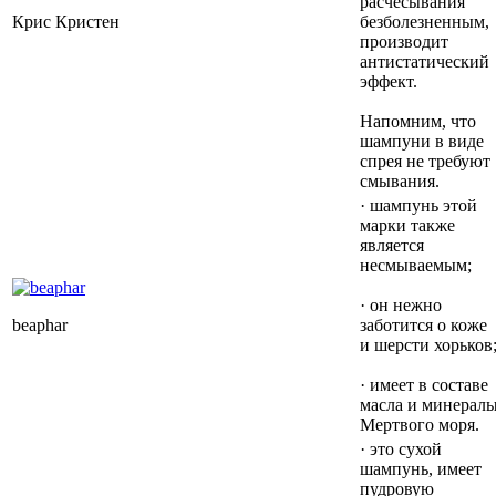
расчесывания
Крис Кристен
безболезненным,
производит
антистатический
эффект.
Напомним, что
шампуни в виде
спрея не требуют
смывания.
· шампунь этой
марки также
является
несмываемым;
· он нежно
beaphar
заботится о коже
и шерсти хорьков
· имеет в составе
масла и минерал
Мертвого моря.
· это сухой
шампунь, имеет
пудровую