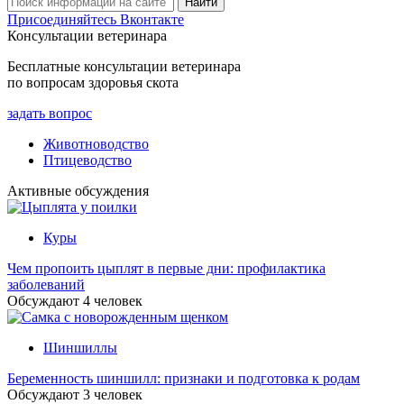
Присоединяйтесь Вконтакте
Консультации ветеринара
Бесплатные консультации ветеринара
по вопросам здоровья скота
задать вопрос
Животноводство
Птицеводство
Активные обсуждения
Куры
Чем пропоить цыплят в первые дни: профилактика
заболеваний
Обсуждают
4
человек
Шиншиллы
Беременность шиншилл: признаки и подготовка к родам
Обсуждают
3
человек