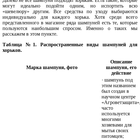
Далеко не все шампуни подходят хорькам. Есть такие, которые
могут идеально подойти одним, но испортить всю
«шевелюру» другим. Все средства по уходу выбираются
индивидуально для каждого хорька. Хотя среди всего
представленного в магазине ряда шампуней есть те, которые
пользуются наибольшим спросом. Именно о таких мы
расскажем в этом пункте.
Таблица №1. Распространенные виды шампуней для
хорьков.
Описание
Марка шампуня, фото
шампуня, его
действие
· шампунь под
этим названием
был создан в
научном центре
«Агроветзащита»
часто
используется
многими
хозяевами для
мытья своих
питомцев;