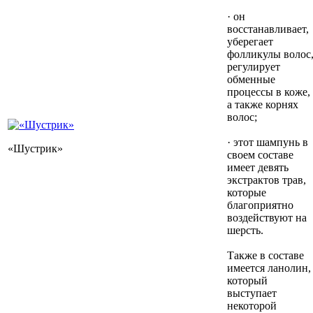
· он
восстанавливает,
уберегает
фолликулы волос
регулирует
обменные
процессы в коже,
а также корнях
волос;
· этот шампунь в
«Шустрик»
своем составе
имеет девять
экстрактов трав,
которые
благоприятно
воздействуют на
шерсть.
Также в составе
имеется ланолин,
который
выступает
некоторой