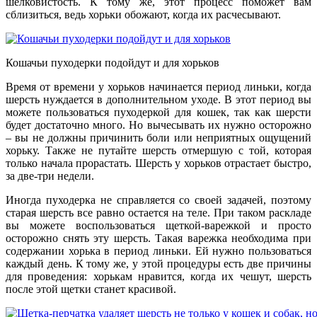
шелковистость. К тому же, этот процесс поможет вам
сблизиться, ведь хорьки обожают, когда их расчесывают.
Кошачьи пуходерки подойдут и для хорьков
Время от времени у хорьков начинается период линьки, когда
шерсть нуждается в дополнительном уходе. В этот период вы
можете пользоваться пуходеркой для кошек, так как шерсти
будет достаточно много. Но вычесывать их нужно осторожно
– вы не должны причинить боли или неприятных ощущений
хорьку. Также не путайте шерсть отмершую с той, которая
только начала прорастать. Шерсть у хорьков отрастает быстро,
за две-три недели.
Иногда пуходерка не справляется со своей задачей, поэтому
старая шерсть все равно остается на теле. При таком раскладе
вы можете воспользоваться щеткой-варежкой и просто
осторожно снять эту шерсть. Такая варежка необходима при
содержании хорька в период линьки. Ей нужно пользоваться
каждый день. К тому же, у этой процедуры есть две причины
для проведения: хорькам нравится, когда их чешут, шерсть
после этой щетки станет красивой.