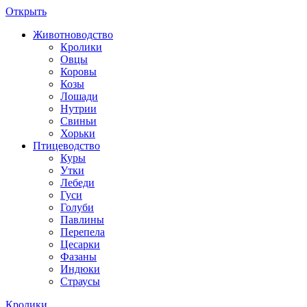
Открыть
Животноводство
Кролики
Овцы
Коровы
Козы
Лошади
Нутрии
Свиньи
Хорьки
Птицеводство
Куры
Утки
Лебеди
Гуси
Голуби
Павлины
Перепела
Цесарки
Фазаны
Индюки
Страусы
Кролики