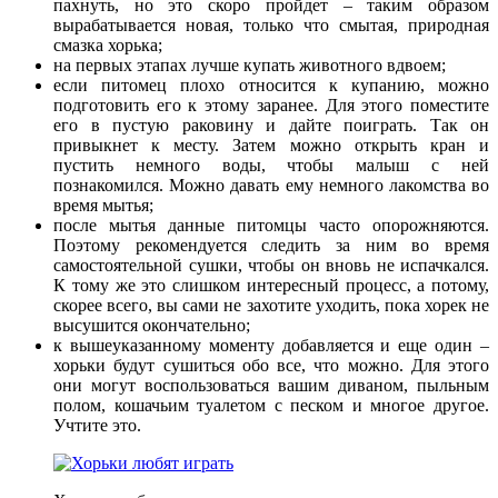
пахнуть, но это скоро пройдет – таким образом
вырабатывается новая, только что смытая, природная
смазка хорька;
на первых этапах лучше купать животного вдвоем;
если питомец плохо относится к купанию, можно
подготовить его к этому заранее. Для этого поместите
его в пустую раковину и дайте поиграть. Так он
привыкнет к месту. Затем можно открыть кран и
пустить немного воды, чтобы малыш с ней
познакомился. Можно давать ему немного лакомства во
время мытья;
после мытья данные питомцы часто опорожняются.
Поэтому рекомендуется следить за ним во время
самостоятельной сушки, чтобы он вновь не испачкался.
К тому же это слишком интересный процесс, а потому,
скорее всего, вы сами не захотите уходить, пока хорек не
высушится окончательно;
к вышеуказанному моменту добавляется и еще один –
хорьки будут сушиться обо все, что можно. Для этого
они могут воспользоваться вашим диваном, пыльным
полом, кошачьим туалетом с песком и многое другое.
Учтите это.