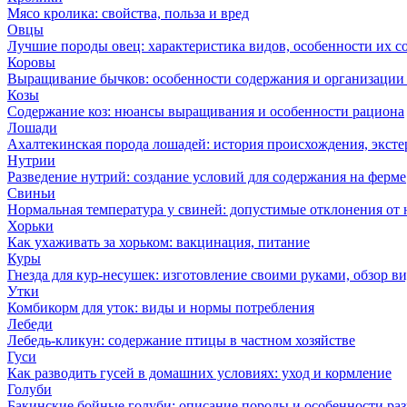
Мясо кролика: свойства, польза и вред
Овцы
Лучшие породы овец: характеристика видов, особенности их с
Коровы
Выращивание бычков: особенности содержания и организации 
Козы
Содержание коз: нюансы выращивания и особенности рациона
Лошади
Ахалтекинская порода лошадей: история происхождения, эксте
Нутрии
Разведение нутрий: создание условий для содержания на ферме
Свиньи
Нормальная температура у свиней: допустимые отклонения от
Хорьки
Как ухаживать за хорьком: вакцинация, питание
Куры
Гнезда для кур-несушек: изготовление своими руками, обзор в
Утки
Комбикорм для уток: виды и нормы потребления
Лебеди
Лебедь-кликун: содержание птицы в частном хозяйстве
Гуси
Как разводить гусей в домашних условиях: уход и кормление
Голуби
Бакинские бойные голуби: описание породы и особенности ра