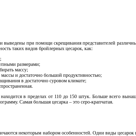
ли выведены при помощи скрещивания представителей различны
ость таких видов бройлерных цесарок, как:
;
рупными размерами;
бирать массу;
ми массы и достаточно большой продуктивностью;
ащивания в достаточно суровом климате;
спространенная.
 находится в пределах от 110 до 150 штук. Больше всего вынаш
ограмму. Самая большая цесарка – это серо-крапчатая.
тличаются некоторым набором особенностей. Одни виды цесарок п