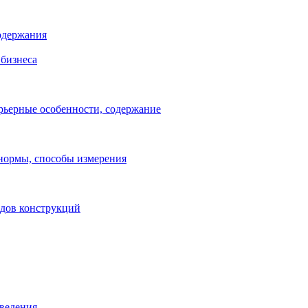
одержания
бизнеса
рьерные особенности, содержание
 нормы, способы измерения
идов конструкций
зведения