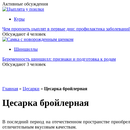
Активные обсуждения
Куры
Чем пропоить цыплят в первые дни: профилактика заболевани
Обсуждают
4
человек
Шиншиллы
Беременность шиншилл: признаки и подготовка к родам
Обсуждают
3
человек
Главная
»
Цесарки
»
Цесарка бройлерная
Цесарка бройлерная
В последний период на отечественном пространстве приобрела
отличительным вкусовым качествам.