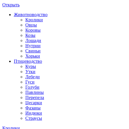
Открыть
Животноводство
Кролики
Овцы
Коровы
Козы
Лошади
Нутрии
Свиньи
Хорьки
Птицеводство
Куры
Утки
Лебеди
Гуси
Голуби
Павлины
Перепела
Цесарки
Фазаны
Индюки
Страусы
Кролики