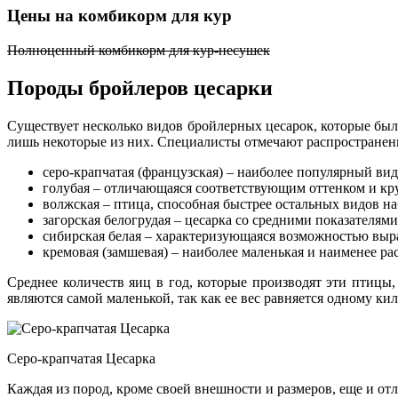
Цены на комбикорм для кур
Полноценный комбикорм для кур-несушек
Породы бройлеров цесарки
Существует несколько видов бройлерных цесарок, которые бы
лишь некоторые из них. Специалисты отмечают распространенн
серо-крапчатая (французская) – наиболее популярный вид
голубая – отличающаяся соответствующим оттенком и к
волжская – птица, способная быстрее остальных видов на
загорская белогрудая – цесарка со средними показателя
сибирская белая – характеризующаяся возможностью выр
кремовая (замшевая) – наиболее маленькая и наименее ра
Среднее количеств яиц в год, которые производят эти птицы,
являются самой маленькой, так как ее вес равняется одному кил
Серо-крапчатая Цесарка
Каждая из пород, кроме своей внешности и размеров, еще и о