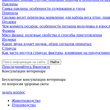
Павлины
Самка павлина: особенности содержания и ухода
Перепела
Сколько весит перепелка: кормление для набора веса птиц, пр
Цесарки
Чем кормить цесарок: особенности питания молодняка и взрос
Фазаны
Мясо фазана: полезные свойства и способы приготовления
Индюки
Какие звуки издает индюк: обзор сигналов пернатых
Страусы
Как часто несутся страусы: факторы, влияющие на продуктивн
Присоединяйтесь Вконтакте
Консультации ветеринара
Бесплатные консультации ветеринара
по вопросам здоровья скота
задать вопрос
Животноводство
Птицеводство