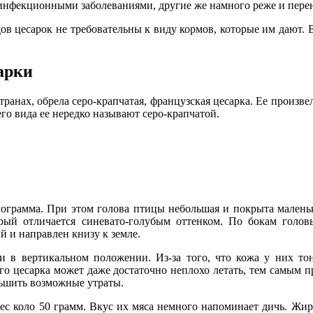
нфекционными заболеваниями, другие же намного реже и перено
ов цесарок не требовательны к виду кормов, которые им дают. 
арки
ранах, обрела серо-крапчатая, французская цесарка. Ее произв
го вида ее нередко называют серо-крапчатой.
илограмма. При этом голова птицы небольшая и покрыта малень
орый отличается синевато-голубым оттенком. По бокам голо
 и направлен книзу к земле.
ки в вертикальном положении. Из-за того, что кожа у них т
ого цесарка может даже достаточно неплохо летать, тем самым 
ньшить возможные утраты.
ес коло 50 грамм. Вкус их мяса немного напоминает дичь. Жира 