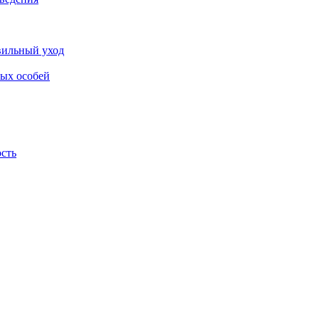
авильный уход
лых особей
ость