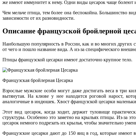
же имеют иммунитет к нему. Одни виды цесарок чаще болеют и
Чем мельче птица, тем более она беспокойна. Большинство вид
зависимости от их разновидности.
Описание французской бройлерной цес
Наибольшую популярность в России, как и во многих других ст
от чего и пошло название вида. А из-за специфического внешне
Птицы французской цесарки имеют достаточно крупное тело.
Французская бройлерная Цесарка
Взрослые мужские особи могут даже достигать веса в три к
вытянутая. На клюве у нее находится роговой нарост, кот
аналогичные в индюшек. Хвост французской цесарки маленький
Этот вид цесарок, когда ходит, держит туловище практичес
структуры. Особенно это заметно на крыльях птицы. Из-за эт
цесарок немного подрезать их крылья, чтобы значительно уме
Французские цесарки дают до 150 яиц в год, которые имеют в