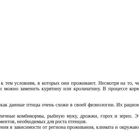
 к тем условиям, в которых они проживают. Несмотря на то, ч
ми можно заменить курятину или крольчатину. В процессе корм
к как данные птицы очень схожи в своей физиологии. Их раци
зличные комбикормы, рыбную муку, дрожжи, горох и зерно. Э
ентов, необходимых для роста птенцов.
ения в зависимости от региона проживания, климата и окружаю