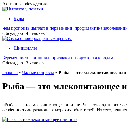
Активные обсуждения
Куры
Чем пропоить цыплят в первые дни: профилактика заболевани
Обсуждают
4
человек
Шиншиллы
Беременность шиншилл: признаки и подготовка к родам
Обсуждают
3
человек
Главная
»
Частые вопросы
»
Рыба — это млекопитающее или 
Рыба — это млекопитающее и
«Рыба — это млекопитающее или нет?» – это один из часто
особенностями различных морских обитателей. Из сегодняшнего