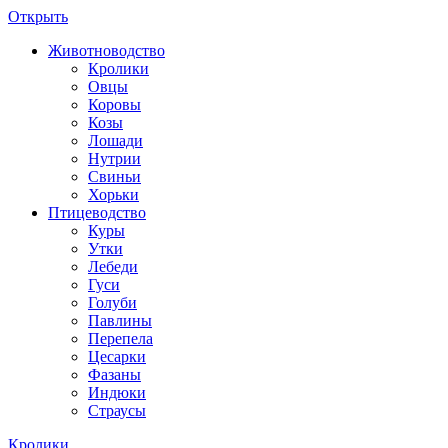
Открыть
Животноводство
Кролики
Овцы
Коровы
Козы
Лошади
Нутрии
Свиньи
Хорьки
Птицеводство
Куры
Утки
Лебеди
Гуси
Голуби
Павлины
Перепела
Цесарки
Фазаны
Индюки
Страусы
Кролики