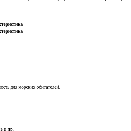
ктеристика
ктеристика
ость для морских обитателей.
е и пр.