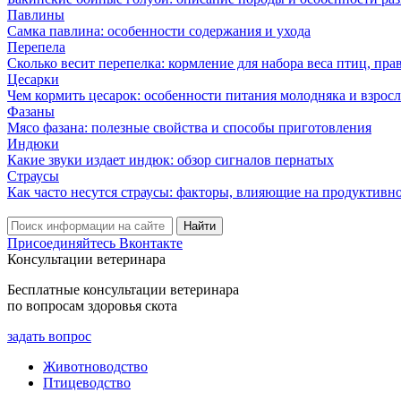
Павлины
Самка павлина: особенности содержания и ухода
Перепела
Сколько весит перепелка: кормление для набора веса птиц, пр
Цесарки
Чем кормить цесарок: особенности питания молодняка и взрос
Фазаны
Мясо фазана: полезные свойства и способы приготовления
Индюки
Какие звуки издает индюк: обзор сигналов пернатых
Страусы
Как часто несутся страусы: факторы, влияющие на продуктивн
Присоединяйтесь Вконтакте
Консультации ветеринара
Бесплатные консультации ветеринара
по вопросам здоровья скота
задать вопрос
Животноводство
Птицеводство