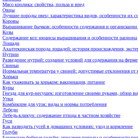
Мясо кролика: свойства, польза и вред
Овцы
Лучшие породы овец: характеристика видов, особенности их с
Коровы
Выращивание бычков: особенности содержания и организации 
Козы
Содержание коз: нюансы выращивания и особенности рациона
Лошади
Ахалтекинская порода лошадей: история происхождения, эксте
Нутрии
Разведение нутрий: создание условий для содержания на ферме
Свиньи
Нормальная температура у свиней: допустимые отклонения от
Хорьки
Как ухаживать за хорьком: вакцинация, питание
Куры
Гнезда для кур-несушек: изготовление своими руками, обзор в
Утки
Комбикорм для уток: виды и нормы потребления
Лебеди
Лебедь-кликун: содержание птицы в частном хозяйстве
Гуси
Как разводить гусей в домашних условиях: уход и кормление
Голуби
Бакинские бойные голуби: описание породы и особенности ра