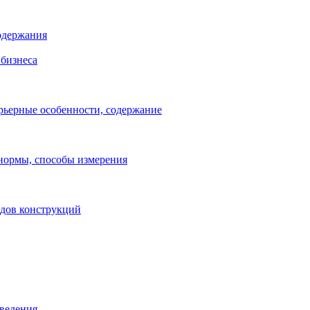
одержания
бизнеса
рьерные особенности, содержание
 нормы, способы измерения
идов конструкций
зведения