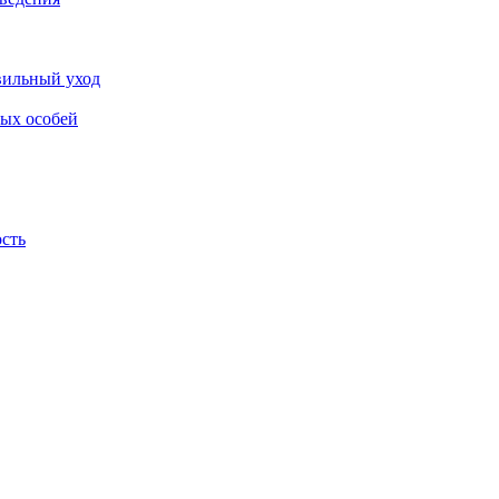
авильный уход
лых особей
ость