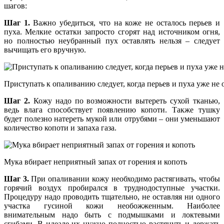
шагов:
Шаг 1.
Важно убедиться, что на коже не осталось перьев и
пуха. Мелкие остатки запросто сгорят над источником огня,
но полностью неубранный пух оставлять нельзя – следует
вычищать его вручную.
Приступать к опаливанию следует, когда перьев и пуха уже не 
Шаг 2.
Кожу надо по возможности вытереть сухой тканью,
ведь влага способствует появлению копоти. Также тушку
будет полезно натереть мукой или отрубями – они уменьшают
количество копоти и запаха газа.
Мука вбирает неприятный запах от горения и копоть
Шаг 3.
При опаливании кожу необходимо растягивать, чтобы
горячий воздух пробирался в труднодоступные участки.
Процедуру надо проводить тщательно, не оставляя ни одного
участка гусиной кожи необожженным. Наиболее
внимательным надо быть с подмышками и локтевыми
сгибами. В идеале их нужно полностью растянуть и держать