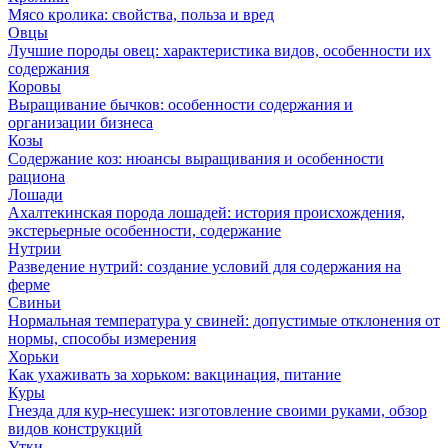
Мясо кролика: свойства, польза и вред
Овцы
Лучшие породы овец: характеристика видов, особенности их
содержания
Коровы
Выращивание бычков: особенности содержания и
организации бизнеса
Козы
Содержание коз: нюансы выращивания и особенности
рациона
Лошади
Ахалтекинская порода лошадей: история происхождения,
экстерьерные особенности, содержание
Нутрии
Разведение нутрий: создание условий для содержания на
ферме
Свиньи
Нормальная температура у свиней: допустимые отклонения от
нормы, способы измерения
Хорьки
Как ухаживать за хорьком: вакцинация, питание
Куры
Гнезда для кур-несушек: изготовление своими руками, обзор
видов конструкций
Утки