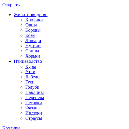
Открыть
Животноводство
Кролики
Овцы
Коровы
Козы
Лошади
Нутрии
Свиньи
Хорьки
Птицеводство
Куры
Утки
Лебеди
Гуси
Голуби
Павлины
Перепела
Цесарки
Фазаны
Индюки
Страусы
Кролики