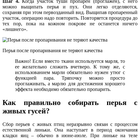
Шаг 4.
Когда участок туши пропарен (проглажен), с него
можно выщипать перья и пух. Они легко отделяются,
сохраняя при этом первозданный вид. Выщипав пропаренный
участок, операцию надо повторить. Повторяется процедура до
тех пор, пока на кожном покрове не останется ничего
«лишнего».
Перья после пропаривания не теряют качества
Важно! Если вместо ткани используется марля, то
ее желательно сложить вчетверо. К тому же, с
использованием марли обязательно нужен утюг с
функцией пара. Тряпочку можно просто
проглаживать, а марлю для достижения хорошего
эффекта необходимо обязательно пропарить.
Как правильно собирать перья с
живых гусей?
Сбор перьев с живых птиц неразрывно связан с процессом
естественной линьки. Она наступает в период окончания
кладки яиц – обычно в июне-июле. При линьке на теле