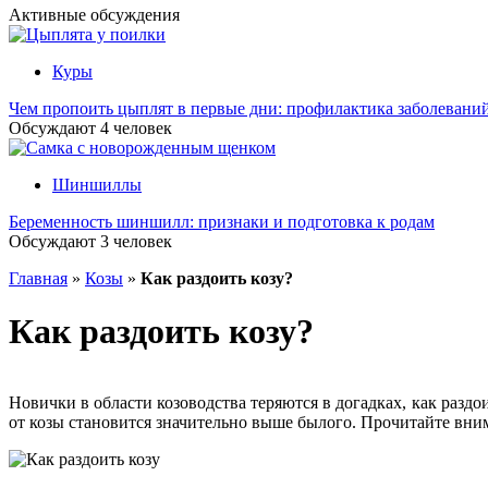
Активные обсуждения
Куры
Чем пропоить цыплят в первые дни: профилактика заболевани
Обсуждают
4
человек
Шиншиллы
Беременность шиншилл: признаки и подготовка к родам
Обсуждают
3
человек
Главная
»
Козы
»
Как раздоить козу?
Как раздоить козу?
Новички в области козоводства теряются в догадках, как раздо
от козы становится значительно выше былого. Прочитайте вни