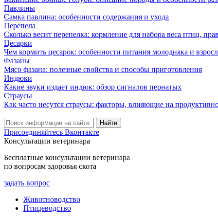
Павлины
Самка павлина: особенности содержания и ухода
Перепела
Сколько весит перепелка: кормление для набора веса птиц, пр
Цесарки
Чем кормить цесарок: особенности питания молодняка и взрос
Фазаны
Мясо фазана: полезные свойства и способы приготовления
Индюки
Какие звуки издает индюк: обзор сигналов пернатых
Страусы
Как часто несутся страусы: факторы, влияющие на продуктивн
Присоединяйтесь Вконтакте
Консультации ветеринара
Бесплатные консультации ветеринара
по вопросам здоровья скота
задать вопрос
Животноводство
Птицеводство