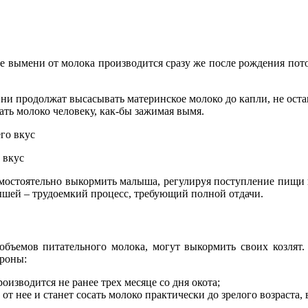
 вымени от молока производится сразу же после рождения потом
 Они продолжат высасывать материнское молоко до капли, не оста
вать молоко человеку, как-бы зажимая вымя.
 вкус
амостоятельно выкормить малыша, регулируя поступление пищи в 
ышей – трудоемкий процесс, требующий полной отдачи.
бъемов питательного молока, могут выкормить своих козлят. 
ороны:
изводится не ранее трех месяце со дня окота;
т нее и станет сосать молоко практически до зрелого возраста,