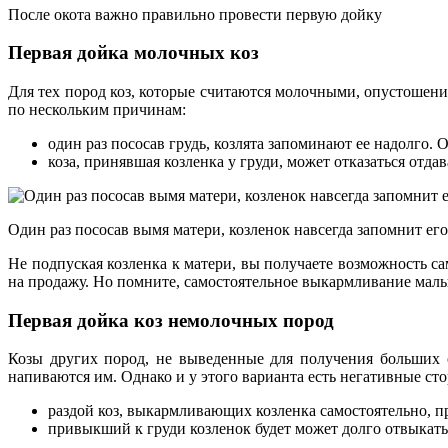
После окота важно правильно провести первую дойку
Первая дойка молочных коз
Для тех пород коз, которые считаются молочными, опустошение
по нескольким причинам:
один раз пососав грудь, козлята запоминают ее надолго.
коза, принявшая козленка у груди, может отказаться отда
Один раз пососав вымя матери, козленок навсегда запомнит его
Не подпуская козленка к матери, вы получаете возможность с
на продажу. Но помните, самостоятельное выкармливание мал
Первая дойка коз немолочных пород
Козы других пород, не выведенные для получения больших о
напиваются им. Однако и у этого варианта есть негативные ст
раздой коз, выкармливающих козленка самостоятельно, про
привыкший к груди козленок будет может долго отвыкать о