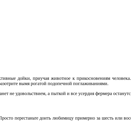
тивные дойки, приучая животное к прикосновениям человека.
разотрите вымя рогатой подопечной поглаживаниями.
танет не удовольствием, а пыткой и все усердия фермера останут
. Просто перестаньте доить любимицу примерно за шесть или во
.