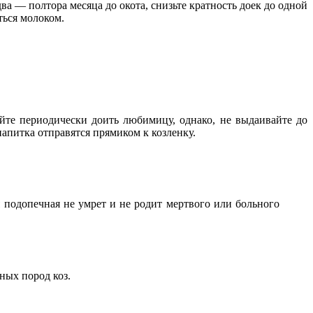
а — полтора месяца до окота, снизьте кратность доек до одной
ться молоком.
айте периодически доить любимицу, однако, не выдаивайте до
напитка отправятся прямиком к козленку.
я подопечная не умрет и не родит мертвого или больного
ных пород коз.