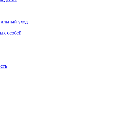
авильный уход
лых особей
ость