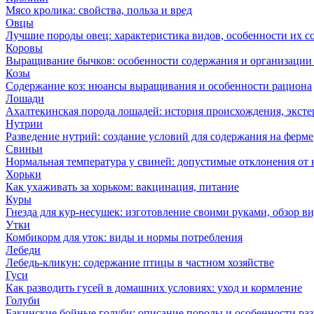
Мясо кролика: свойства, польза и вред
Овцы
Лучшие породы овец: характеристика видов, особенности их с
Коровы
Выращивание бычков: особенности содержания и организации 
Козы
Содержание коз: нюансы выращивания и особенности рациона
Лошади
Ахалтекинская порода лошадей: история происхождения, эксте
Нутрии
Разведение нутрий: создание условий для содержания на ферме
Свиньи
Нормальная температура у свиней: допустимые отклонения от
Хорьки
Как ухаживать за хорьком: вакцинация, питание
Куры
Гнезда для кур-несушек: изготовление своими руками, обзор в
Утки
Комбикорм для уток: виды и нормы потребления
Лебеди
Лебедь-кликун: содержание птицы в частном хозяйстве
Гуси
Как разводить гусей в домашних условиях: уход и кормление
Голуби
Бакинские бойные голуби: описание породы и особенности ра