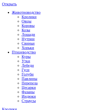
Открыть
Животноводство
Кролики
Овцы
Коровы
Козы
Лошади
Нутрии
Свиньи
Хорьки
Птицеводство
Куры
Утки
Лебеди
Гуси
Голуби
Павлины
Перепела
Цесарки
Фазаны
Индюки
Страусы
Кролики