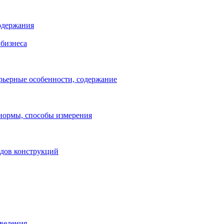
одержания
бизнеса
рьерные особенности, содержание
 нормы, способы измерения
идов конструкций
зведения