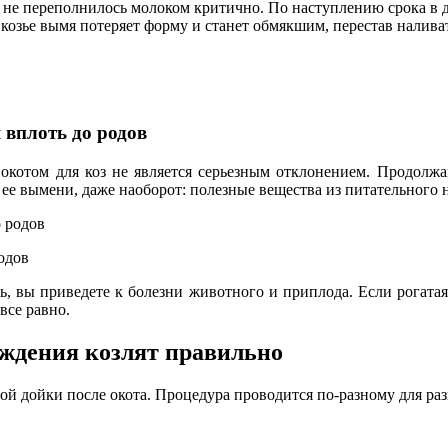
не переполнилось молоком критично. По наступлению срока в дв
мя козье вымя потеряет форму и станет обмякшим, перестав налива
 вплоть до родов
 окотом для коз не является серьезным отклонением. Продолж
 ее вымени, даже наоборот: полезные вещества из питательного 
одов
ть, вы приведете к болезни животного и приплода. Если рогата
все равно.
ождения козлят правильно
й дойки после окота. Процедура проводится по-разному для раз