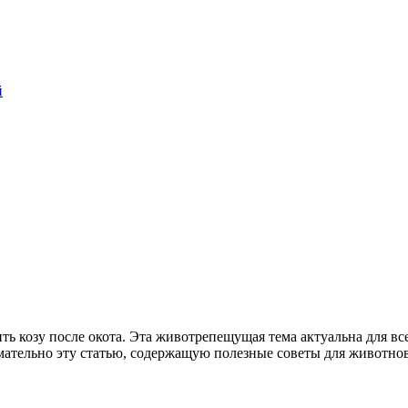
й
ить козу после окота. Эта животрепещущая тема актуальна для все
мательно эту статью, содержащую полезные советы для животнов