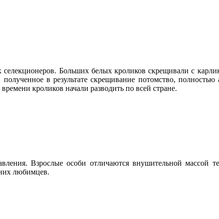
их селекционеров. Больших белых кроликов скрещивали с карли
о, полученное в результате скрещивание потомство, полность
 времени кроликов начали разводить по всей стране.
авления. Взрослые особи отличаются внушительной массой т
шних любимцев.