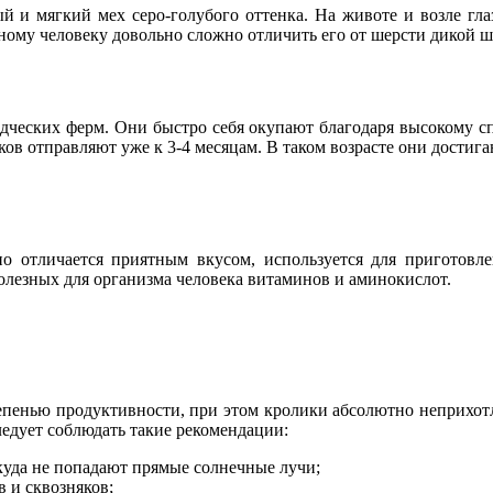
й и мягкий мех серо-голубого оттенка. На животе и возле гла
тному человеку довольно сложно отличить его от шерсти дикой
одческих ферм. Они быстро себя окупают благодаря высокому с
иков отправляют уже к 3-4 месяцам. В таком возрасте они достиг
о отличается приятным вкусом, используется для приготовл
олезных для организма человека витаминов и аминокислот.
тепенью продуктивности, при этом кролики абсолютно неприхот
ледует соблюдать такие рекомендации:
 куда не попадают прямые солнечные лучи;
 и сквозняков;