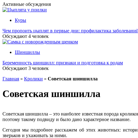
Активные обсуждения
Куры
Чем пропоить цыплят в первые дни: профилактика заболевани
Обсуждают
4
человек
Шиншиллы
Беременность шиншилл: признаки и подготовка к родам
Обсуждают
3
человек
Главная
»
Кролики
»
Советская шиншилла
Советская шиншилла
Советская шиншилла – это наиболее известная порода кролико
поэтому такому подвиду и было дано характерное название.
Сегодня мы подробнее расскажем об этих животных: истори
зверьков и ухаживать за ними.