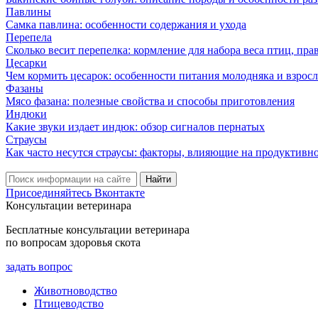
Павлины
Самка павлина: особенности содержания и ухода
Перепела
Сколько весит перепелка: кормление для набора веса птиц, пр
Цесарки
Чем кормить цесарок: особенности питания молодняка и взрос
Фазаны
Мясо фазана: полезные свойства и способы приготовления
Индюки
Какие звуки издает индюк: обзор сигналов пернатых
Страусы
Как часто несутся страусы: факторы, влияющие на продуктивн
Присоединяйтесь Вконтакте
Консультации ветеринара
Бесплатные консультации ветеринара
по вопросам здоровья скота
задать вопрос
Животноводство
Птицеводство