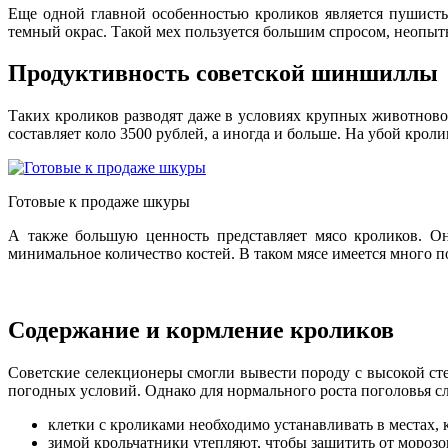
Еще одной главной особенностью кроликов является пушисты
темный окрас. Такой мех пользуется большим спросом, неопы
Продуктивность советской шиншиллы
Таких кроликов разводят даже в условиях крупных животнов
составляет коло 3500 рублей, а иногда и больше. На убой крол
Готовые к продаже шкуры
А также большую ценность представляет мясо кроликов. Он
минимальное количество костей. В таком мясе имеется много п
Содержание и кормление кроликов
Советские селекционеры смогли вывести породу с высокой с
погодных условий. Однако для нормального роста поголовья с
клетки с кроликами необходимо устанавливать в местах,
зимой крольчатники утепляют, чтобы защитить от морозов