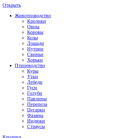
Открыть
Животноводство
Кролики
Овцы
Коровы
Козы
Лошади
Нутрии
Свиньи
Хорьки
Птицеводство
Куры
Утки
Лебеди
Гуси
Голуби
Павлины
Перепела
Цесарки
Фазаны
Индюки
Страусы
Кролики