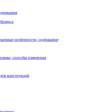
одержания
бизнеса
рьерные особенности, содержание
 нормы, способы измерения
идов конструкций
зведения