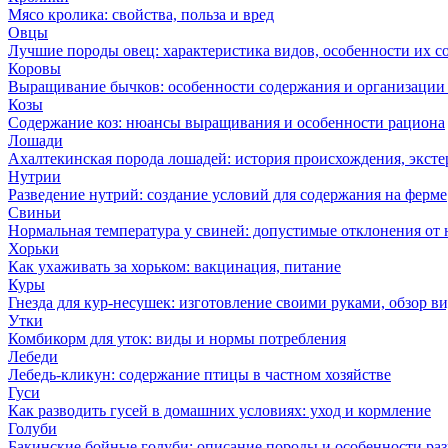
Мясо кролика: свойства, польза и вред
Овцы
Лучшие породы овец: характеристика видов, особенности их с
Коровы
Выращивание бычков: особенности содержания и организации 
Козы
Содержание коз: нюансы выращивания и особенности рациона
Лошади
Ахалтекинская порода лошадей: история происхождения, эксте
Нутрии
Разведение нутрий: создание условий для содержания на ферме
Свиньи
Нормальная температура у свиней: допустимые отклонения от
Хорьки
Как ухаживать за хорьком: вакцинация, питание
Куры
Гнезда для кур-несушек: изготовление своими руками, обзор в
Утки
Комбикорм для уток: виды и нормы потребления
Лебеди
Лебедь-кликун: содержание птицы в частном хозяйстве
Гуси
Как разводить гусей в домашних условиях: уход и кормление
Голуби
Бакинские бойные голуби: описание породы и особенности ра