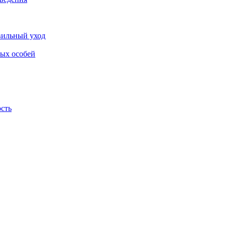
авильный уход
лых особей
ость