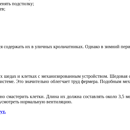
менять подстилку;
ев;
ся содержать их в уличных крольчатниках. Однако в зимний пер
х шедах и клетках с механизированным устройством. Шедовая си
истеме. Это значительно облегчает труд фермера. Подобным ме
о смастерить клетки. Длина их должна составлять около 3,5 м
едусмотреть нормальную вентиляцию.
ут.