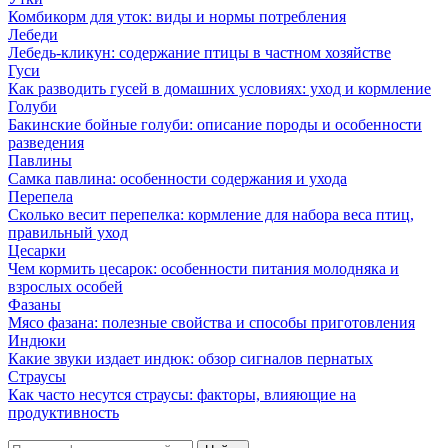
Комбикорм для уток: виды и нормы потребления
Лебеди
Лебедь-кликун: содержание птицы в частном хозяйстве
Гуси
Как разводить гусей в домашних условиях: уход и кормление
Голуби
Бакинские бойные голуби: описание породы и особенности
разведения
Павлины
Самка павлина: особенности содержания и ухода
Перепела
Сколько весит перепелка: кормление для набора веса птиц,
правильный уход
Цесарки
Чем кормить цесарок: особенности питания молодняка и
взрослых особей
Фазаны
Мясо фазана: полезные свойства и способы приготовления
Индюки
Какие звуки издает индюк: обзор сигналов пернатых
Страусы
Как часто несутся страусы: факторы, влияющие на
продуктивность