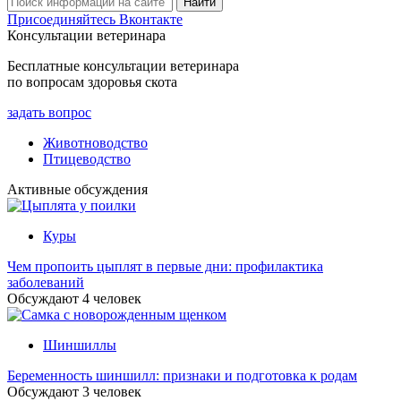
Присоединяйтесь Вконтакте
Консультации ветеринара
Бесплатные консультации ветеринара
по вопросам здоровья скота
задать вопрос
Животноводство
Птицеводство
Активные обсуждения
Куры
Чем пропоить цыплят в первые дни: профилактика
заболеваний
Обсуждают
4
человек
Шиншиллы
Беременность шиншилл: признаки и подготовка к родам
Обсуждают
3
человек