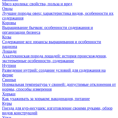
Мясо кролика: свойства, польза и вред
Овцы
Лучшие породы овец: характеристика видов, особенности их
содержания
Коровы
Выращивание бычков: особенности содержания и
организации бизнеса
Козы
Содержание коз: нюансы выращивания и особенности
рациона
Лошади
Ахалтекинская порода лошадей: история происхождения,
экстерьерные особенности, содержание
Нутрии
Разведение нутрий: создание условий для содержания на
ферме
Свиньи
Нормальная температура у свиней: допустимые отклонения от
нормы, способы измерения
Хорьки
Как ухаживать за хорьком: вакцинация, питание
Куры
Гнезда для кур-несушек: изготовление своими руками, обзор
видов конструкций
Утки