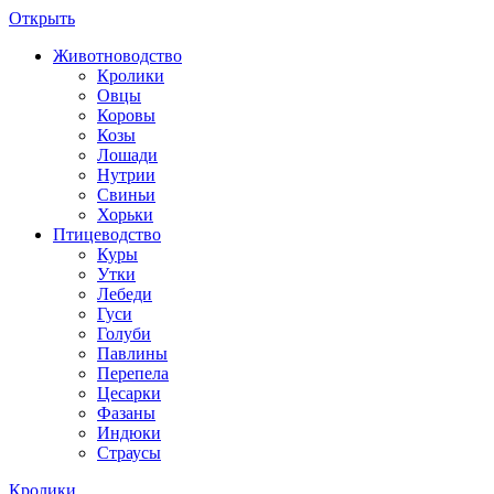
Открыть
Животноводство
Кролики
Овцы
Коровы
Козы
Лошади
Нутрии
Свиньи
Хорьки
Птицеводство
Куры
Утки
Лебеди
Гуси
Голуби
Павлины
Перепела
Цесарки
Фазаны
Индюки
Страусы
Кролики