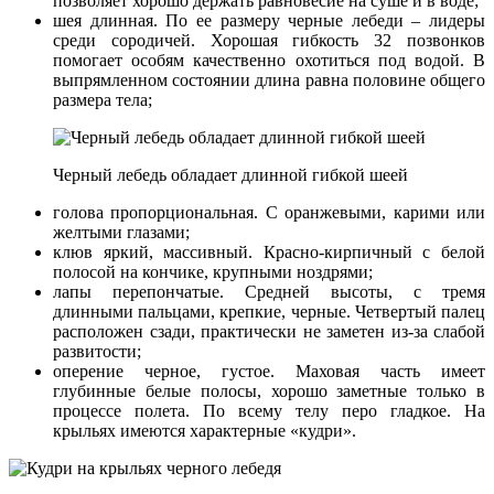
позволяет хорошо держать равновесие на суше и в воде;
шея длинная. По ее размеру черные лебеди – лидеры
среди сородичей. Хорошая гибкость 32 позвонков
помогает особям качественно охотиться под водой. В
выпрямленном состоянии длина равна половине общего
размера тела;
Черный лебедь обладает длинной гибкой шеей
голова пропорциональная. С оранжевыми, карими или
желтыми глазами;
клюв яркий, массивный. Красно-кирпичный с белой
полосой на кончике, крупными ноздрями;
лапы перепончатые. Средней высоты, с тремя
длинными пальцами, крепкие, черные. Четвертый палец
расположен сзади, практически не заметен из-за слабой
развитости;
оперение черное, густое. Маховая часть имеет
глубинные белые полосы, хорошо заметные только в
процессе полета. По всему телу перо гладкое. На
крыльях имеются характерные «кудри».