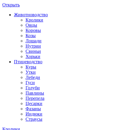
Открыть
Животноводство
Кролики
Овцы
Коровы
Козы
Лошади
Нутрии
Свиньи
Хорьки
Птицеводство
Куры
Утки
Лебеди
Гуси
Голуби
Павлины
Перепела
Цесарки
Фазаны
Индюки
Страусы
Кролики