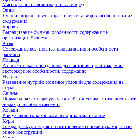
Мясо кролика: свойства, польза и вред
Овцы
Лучшие породы овец: характеристика видов, особенности их
содержания
Коровы
Выращивание бычков: особенности содержания и
организации бизнеса
Козы
Содержание коз: нюансы выращивания и особенности
рациона
Лошади
Ахалтекинская порода лошадей: история происхождения,
экстерьерные особенности, содержание
Нутрии
Разведение нутрий: создание условий для содержания на
ферме
Свиньи
Нормальная температура у свиней: допустимые отклонения от
нормы, способы измерения
Хорьки
Как ухаживать за хорьком: вакцинация, питание
Куры
Гнезда для кур-несушек: изготовление своими руками, обзор
видов конструкций
Утки