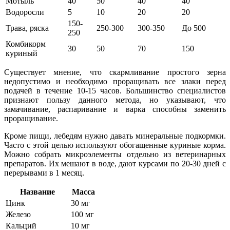
Мотыль
40
50
40
40
Водоросли
5
10
20
20
150-
Трава, ряска
250-300
300-350
До 500
250
Комбикорм
30
50
70
150
куриный
Существует мнение, что скармливание простого зерна
недопустимо и необходимо проращивать все злаки перед
подачей в течение 10-15 часов. Большинство специалистов
признают пользу данного метода, но указывают, что
замачивание, распаривание и варка способны заменить
проращивание.
Кроме пищи, лебедям нужно давать минеральные подкормки.
Часто с этой целью используют обогащенные куриные корма.
Можно собрать микроэлементы отдельно из ветеринарных
препаратов. Их мешают в воде, дают курсами по 20-30 дней с
перерывами в 1 месяц.
Название
Масса
Цинк
30 мг
Железо
100 мг
Кальций
10 мг