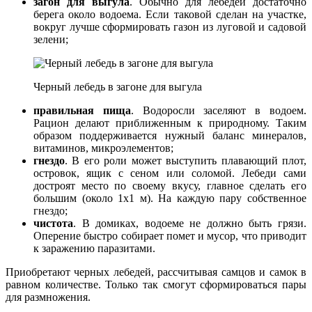
загон для выгула
. Обычно для лебедей достаточно
берега около водоема. Если таковой сделан на участке,
вокруг лучше сформировать газон из луговой и садовой
зелени;
Черный лебедь в загоне для выгула
правильная пища
. Водоросли заселяют в водоем.
Рацион делают приближенным к природному. Таким
образом поддерживается нужный баланс минералов,
витаминов, микроэлементов;
гнездо
. В его роли может выступить плавающий плот,
островок, ящик с сеном или соломой. Лебеди сами
достроят место по своему вкусу, главное сделать его
большим (около 1х1 м). На каждую пару собственное
гнездо;
чистота
. В домиках, водоеме не должно быть грязи.
Оперение быстро собирает помет и мусор, что приводит
к заражению паразитами.
Приобретают черных лебедей, рассчитывая самцов и самок в
равном количестве. Только так смогут сформироваться пары
для размножения.