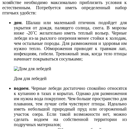
хозяйстве необходимо максимально приблизить условия к
естественным. Потребуется иметь определенный набор
птичьих удобств:
дом
. Шалаш или маленький птичник подойдет для
укрытия от дождя, палящего солнца, снега. В морозы
ниже -20˚С желательно иметь теплый вольер. Черные
лебеди из-за рыхлого оперения менее стойки к холодам,
чем остальные породы. Для размножения и здоровья им
нужно тепло. Обморожения приводят к травмам лап,
инфекциям, гибели. Тревожный знак, когда тело птицы
начинает покрываться сосульками;
Дом для лебедей
водоем
. Черные лебеди достаточно спокойно относятся
к купанию в тазах и корытах. Однако для размножения
им нужна вода покрупнее. Чем больше пространство для
плавания, тем лучше себя чувствуют птицы. Идеально
иметь небольшой природный пруд или огороженный
участок озера. Если такой возможности нет, можно
сделать водоем на собственной территории из
подручных материалов;