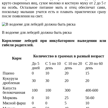
круто сваренных яиц, сухое молоко и костную муку от 2 до 5 г
на особь. Остальное питание мать и отец обеспечат сами,
поскольку малыши учатся есть и плавать практически сразу
после появления на свет.
В водоеме для лебедей должна быть ряска
Кормление лебедей при инкубаторном выведении или
гибели родителей.
Количество в граммах в разный возраст
Корм
До 5
С 5 по 10
С 10 по 20
С 20 по 60
дней
день
день
день
Пшено
0
10
20
15
Кукуруза
30
30
20
20
дробленая
Капуста
100
100
300
400-600
белокочанная
Морковь
0
10
25
50-60
Мясной фарш
0
0
5
10