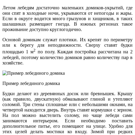
Летом лебедям достаточно маленьких домиков-укрытий, где
они спят в холодные ночи, укрываются от непогоды и жары.
Если в округе водится много грызунов и хищников, в таких
шалашиках размещают гнезда. В южных регионах такое
проживание доступно круглогодично.
Основой домикам служат плотики. Их крепят по периметру
или к берегу для неподвижности. Сверху ставят будки
2
площадью 1 м
по полу. Каждая постройка рассчитана на 2
лебедей, поэтому количество домиков равно количеству пар в
хозяйстве.
Пример лебединого домика
Будки делают из деревянных досок или бревнышек. Крышу
(как правило, двускатную) обмазывают глиной и утепляют
соломой. Три стены сплошные или с небольшими окнами, на
четвертой находится дверь. Внутрь ставят кормушки с зерном.
На пол можно выстелить солому, но чаще лебеди сами
занимаются интерьером. Если необходимо поставить
дополнительное питье, его помещают на улице. Удобно для
этих целей делать мостики ко входу. Зимой при редких