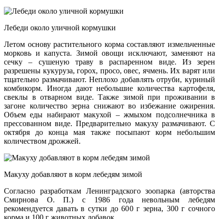
Лебеди около уличной кормушки
Летом основу растительного корма составляют измельченные
морковь и капуста. Зимой овощи исключают, заменяют на
сечку – сушеную траву в распаренном виде. Из зерен
разрешены кукуруза, горох, просо, овес, ячмень. Их варят или
тщательно размачивают. Неплохо добавлять отруби, куриный
комбикорм. Иногда дают небольшие количества картофеля,
свеклы в отварном виде. Также зимой при проживании в
загоне количество зерна снижают во избежание ожирения.
Объем еды набирают макухой – жмыхом подсолнечника в
прессованном виде. Предварительно макуху размачивают. С
октября до конца мая также посыпают корм небольшим
количеством дрожжей.
Макуху добавляют в корм лебедям зимой
Согласно разработкам Ленинградского зоопарка (авторства
Смирнова О. П.) с 1986 года невольным лебедям
рекомендуется давать в сутки до 600 г зерна, 300 г сочного
корма и 100 г животных добавок.