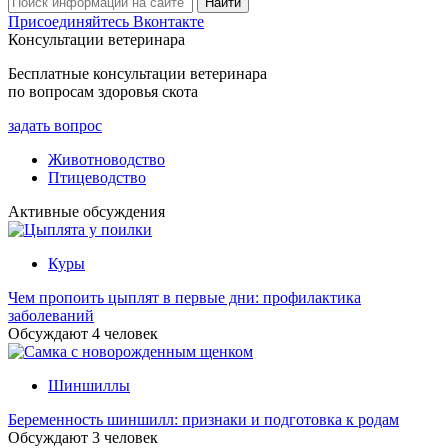
Присоединяйтесь Вконтакте
Консультации ветеринара
Бесплатные консультации ветеринара
по вопросам здоровья скота
задать вопрос
Животноводство
Птицеводство
Активные обсуждения
Куры
Чем пропоить цыплят в первые дни: профилактика
заболеваний
Обсуждают
4
человек
Шиншиллы
Беременность шиншилл: признаки и подготовка к родам
Обсуждают
3
человек