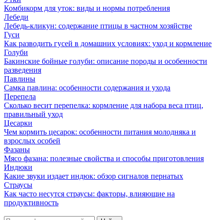
Комбикорм для уток: виды и нормы потребления
Лебеди
Лебедь-кликун: содержание птицы в частном хозяйстве
Гуси
Как разводить гусей в домашних условиях: уход и кормление
Голуби
Бакинские бойные голуби: описание породы и особенности
разведения
Павлины
Самка павлина: особенности содержания и ухода
Перепела
Сколько весит перепелка: кормление для набора веса птиц,
правильный уход
Цесарки
Чем кормить цесарок: особенности питания молодняка и
взрослых особей
Фазаны
Мясо фазана: полезные свойства и способы приготовления
Индюки
Какие звуки издает индюк: обзор сигналов пернатых
Страусы
Как часто несутся страусы: факторы, влияющие на
продуктивность