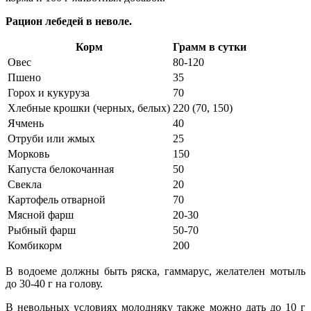
Рацион лебедей в неволе.
Корм
Грамм в сутки
Овес
80-120
Пшено
35
Горох и кукуруза
70
Хлебные крошки (черных, белых)
220 (70, 150)
Ячмень
40
Отруби или жмых
25
Морковь
150
Капуста белокочанная
50
Свекла
20
Картофель отварной
70
Мясной фарш
20-30
Рыбный фарш
50-70
Комбикорм
200
В водоеме должны быть ряска, гаммарус, желателен мотыль
до 30-40 г на голову.
В невольных условиях молодняку также можно дать до 10 г