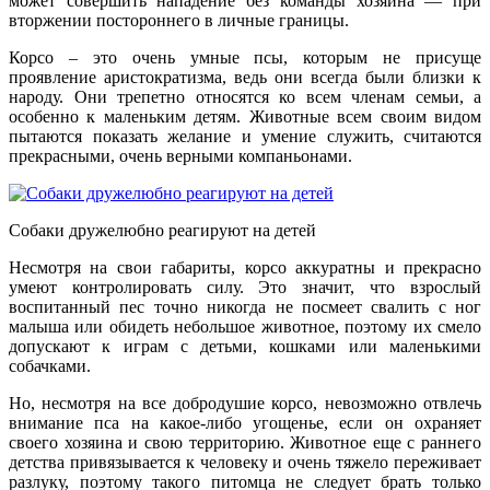
может совершить нападение без команды хозяина — при
вторжении постороннего в личные границы.
Корсо – это очень умные псы, которым не присуще
проявление аристократизма, ведь они всегда были близки к
народу. Они трепетно относятся ко всем членам семьи, а
особенно к маленьким детям. Животные всем своим видом
пытаются показать желание и умение служить, считаются
прекрасными, очень верными компаньонами.
Собаки дружелюбно реагируют на детей
Несмотря на свои габариты, корсо аккуратны и прекрасно
умеют контролировать силу. Это значит, что взрослый
воспитанный пес точно никогда не посмеет свалить с ног
малыша или обидеть небольшое животное, поэтому их смело
допускают к играм с детьми, кошками или маленькими
собачками.
Но, несмотря на все добродушие корсо, невозможно отвлечь
внимание пса на какое-либо угощенье, если он охраняет
своего хозяина и свою территорию. Животное еще с раннего
детства привязывается к человеку и очень тяжело переживает
разлуку, поэтому такого питомца не следует брать только