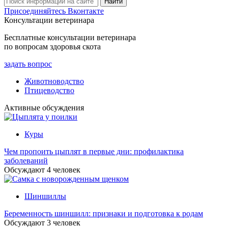
Присоединяйтесь Вконтакте
Консультации ветеринара
Бесплатные консультации ветеринара
по вопросам здоровья скота
задать вопрос
Животноводство
Птицеводство
Активные обсуждения
Куры
Чем пропоить цыплят в первые дни: профилактика
заболеваний
Обсуждают
4
человек
Шиншиллы
Беременность шиншилл: признаки и подготовка к родам
Обсуждают
3
человек