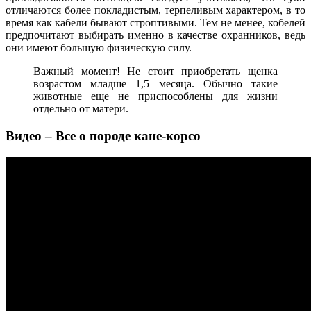
отличаются более покладистым, терпеливым характером, в то
время как кабели бывают строптивыми. Тем не менее, кобелей
предпочитают выбирать именно в качестве охранников, ведь
они имеют большую физическую силу.
Важный момент! Не стоит приобретать щенка
возрастом младше 1,5 месяца. Обычно такие
животные еще не приспособлены для жизни
отдельно от матери.
Видео – Все о породе кане-корсо