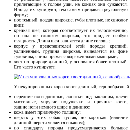
прилегающие к голове уши, на концах они сужаются.
Иногда их купируют, тем самым придавая треугольную
форму;
нос темный, ноздри широкие, губы плотные, не свисают
вниз;
крепкая шея, которая соответствует их телосложению,
но она не слишком широкая, что придает особую
изящность. Длина шеи равняется длине головы;
корпус у представителей этой породы крепкий,
удлиненный, грудина широкая, выделяется на фоне
туловища, спина прямая с выраженными мышцами;
хост по природе длинный, у основания более плотный.
Его часто купируют;
У некупированных корсо хвост длинный, серпообразный
передние ноги длинные, лопатки под наклоном, плечи
массивные, упругие подушечки и прочные когти,
задние ноги немного шире и длиннее;
кожа имеет приличную толщину;
шерсть у этих собак густая, но короткая (наличие
длинной шерсти является изъяном);
по стандарту породы предусматривается большое