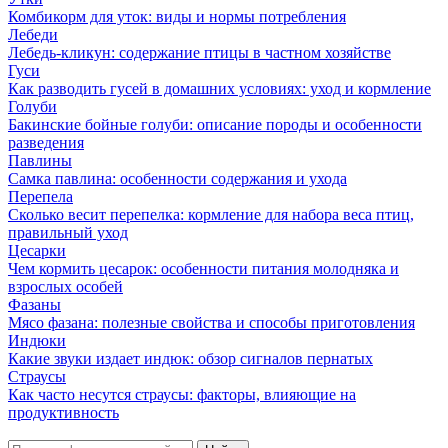
Комбикорм для уток: виды и нормы потребления
Лебеди
Лебедь-кликун: содержание птицы в частном хозяйстве
Гуси
Как разводить гусей в домашних условиях: уход и кормление
Голуби
Бакинские бойные голуби: описание породы и особенности
разведения
Павлины
Самка павлина: особенности содержания и ухода
Перепела
Сколько весит перепелка: кормление для набора веса птиц,
правильный уход
Цесарки
Чем кормить цесарок: особенности питания молодняка и
взрослых особей
Фазаны
Мясо фазана: полезные свойства и способы приготовления
Индюки
Какие звуки издает индюк: обзор сигналов пернатых
Страусы
Как часто несутся страусы: факторы, влияющие на
продуктивность