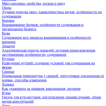
Мясо кролика: свойства, польза и вред
Овцы
Лучшие породы овец: характеристика видов, особенности их
содержания
Коровы
Выращивание бычков: особенности содержания и
организации бизнеса
Козы
Содержание коз: нюансы выращивания и особенности
рациона
Лошади
Ахалтекинская порода лошадей: история происхождения,
экстерьерные особенности, содержание
Нутрии
Разведение нутрий: создание условий для содержания на
ферме
Свиньи
Нормальная температура у свиней: допустимые отклонения от
нормы, способы измерения
Хорьки
Как ухаживать за хорьком: вакцинация, питание
Куры
Гнезда для кур-несушек: изготовление своими руками, обзор
видов конструкций
Утки