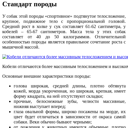
Стандарт породы
У собак этой породы «спортивное» подтянутое телосложение,
крупное, подвижное тело с пропорциональной головой.
Средний рост в холке у сук составляет 61-62 сантиметра, у
кобелей – 65-67 сантиметров. Масса тела у этих собак
составляет от 40 до 50 килограммов. Отличительной
особенностью породы является правильное сочетание роста с
мышечной массой.
Кобели отличаются более массивным телосложением и высоки
Основные внешние характеристики породы:
голова широкая, средней длины, плотно обтянута
кожей, морда укороченная, но широкая, крепкая, имеет
форму квадрата, на ней отсутствуют складки;
прочные, белоснежные зубы, челюсти массивные,
нижняя выступает вперед;
глаза овальной формы, широко посажены на морде, их
цвет будет отличаться в зависимости от окраса самой
собаки. Веки обычно бывают черными;
от рождения у животных имеются объемные, плотно