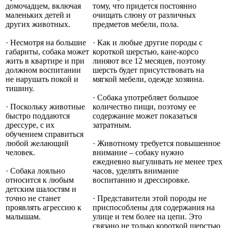
домочадцем, включая
тому, что придется постоянно
маленьких детей и
очищать слюну от различных
других животных.
предметов мебели, пола.
· Несмотря на большие
· Как и любые другие породы с
габариты, собака может
короткой шерстью, кане-корсо
жить в квартире и при
линяют все 12 месяцев, поэтому
должном воспитании
шерсть будет присутствовать на
не нарушать покой и
мягкой мебели, одежде хозяина.
тишину.
· Собака употребляет большое
· Поскольку животные
количество пищи, поэтому ее
быстро поддаются
содержание может показаться
дрессуре, с их
затратным.
обучением справиться
любой желающий
· Животному требуется повышенное
человек.
внимание – собаку нужно
ежедневно выгуливать не менее трех
· Собака лояльно
часов, уделять внимание
относится к любым
воспитанию и дрессировке.
детским шалостям и
точно не станет
· Представители этой породы не
проявлять агрессию к
приспособлены для содержания на
малышам.
улице и тем более на цепи. Это
связано не только короткой шерстью