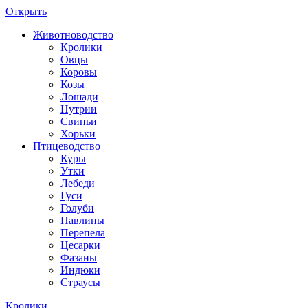
Открыть
Животноводство
Кролики
Овцы
Коровы
Козы
Лошади
Нутрии
Свиньи
Хорьки
Птицеводство
Куры
Утки
Лебеди
Гуси
Голуби
Павлины
Перепела
Цесарки
Фазаны
Индюки
Страусы
Кролики