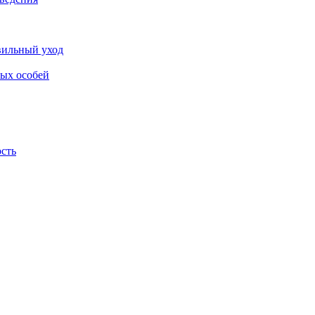
авильный уход
лых особей
ость