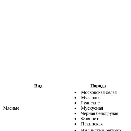
Вид
Порода
Московская белая
Муларды
Руанские
Мясные
Мускусная
Черная белогрудая
Фаворит
Пекинская
Индийский бегунок