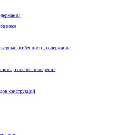
одержания
бизнеса
рьерные особенности, содержание
 нормы, способы измерения
идов конструкций
зведения