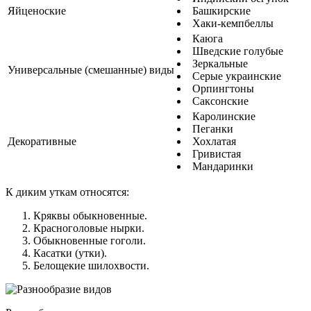
Яйценоские
Башкирские
Хаки-кемпбеллы
Каюга
Шведские голубые
Зеркальные
Универсальные (смешанные) виды
Серые украинские
Орпингтоны
Саксонские
Каролинские
Пеганки
Декоративные
Хохлатая
Гривистая
Мандаринки
К диким уткам относятся:
Кряквы обыкновенные.
Красноголовые нырки.
Обыкновенные гоголи.
Касатки (утки).
Белощекие шилохвости.