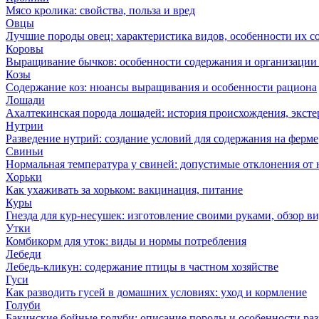
Мясо кролика: свойства, польза и вред
Овцы
Лучшие породы овец: характеристика видов, особенности их с
Коровы
Выращивание бычков: особенности содержания и организации 
Козы
Содержание коз: нюансы выращивания и особенности рациона
Лошади
Ахалтекинская порода лошадей: история происхождения, эксте
Нутрии
Разведение нутрий: создание условий для содержания на ферме
Свиньи
Нормальная температура у свиней: допустимые отклонения от
Хорьки
Как ухаживать за хорьком: вакцинация, питание
Куры
Гнезда для кур-несушек: изготовление своими руками, обзор в
Утки
Комбикорм для уток: виды и нормы потребления
Лебеди
Лебедь-кликун: содержание птицы в частном хозяйстве
Гуси
Как разводить гусей в домашних условиях: уход и кормление
Голуби
Бакинские бойные голуби: описание породы и особенности ра