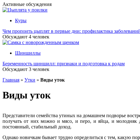
Активные обсуждения
Куры
Чем пропоить цыплят в первые дни: профилактика заболевани
Обсуждают
4
человек
Шиншиллы
Беременность шиншилл: признаки и подготовка к родам
Обсуждают
3
человек
Главная
»
Утки
»
Виды уток
Виды уток
Представители семейства утиных на домашнем подворье востре
получать от них можно и мясо, и перо, и яйца, и молодняк
постоянный, стабильный доход.
Однако новичкам бывает трудно определиться с тем, какую пор