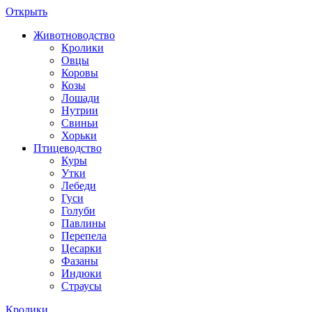
Открыть
Животноводство
Кролики
Овцы
Коровы
Козы
Лошади
Нутрии
Свиньи
Хорьки
Птицеводство
Куры
Утки
Лебеди
Гуси
Голуби
Павлины
Перепела
Цесарки
Фазаны
Индюки
Страусы
Кролики