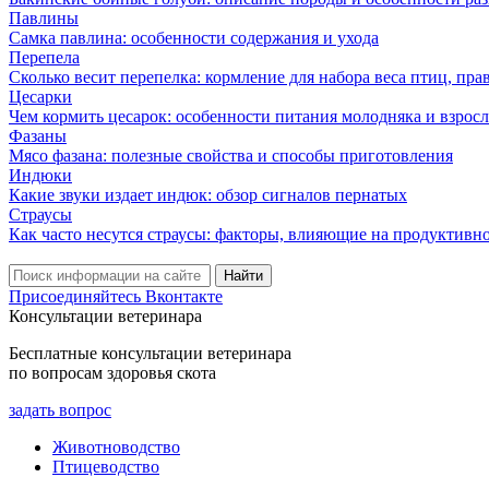
Павлины
Самка павлина: особенности содержания и ухода
Перепела
Сколько весит перепелка: кормление для набора веса птиц, пр
Цесарки
Чем кормить цесарок: особенности питания молодняка и взрос
Фазаны
Мясо фазана: полезные свойства и способы приготовления
Индюки
Какие звуки издает индюк: обзор сигналов пернатых
Страусы
Как часто несутся страусы: факторы, влияющие на продуктивн
Присоединяйтесь Вконтакте
Консультации ветеринара
Бесплатные консультации ветеринара
по вопросам здоровья скота
задать вопрос
Животноводство
Птицеводство