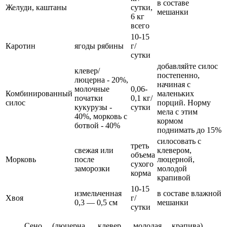
в составе
Желуди, каштаны
сутки,
мешанки
6 кг
всего
10-15
Каротин
ягоды рябины
г/
сутки
добавляйте силос
клевер/
постепенно,
люцерна - 20%,
начиная с
молочные
0,06-
Комбинированный
маленьких
початки
0,1 кг/
силос
порций. Норму
кукурузы -
сутки
мела с этим
40%, морковь с
кормом
ботвой - 40%
поднимать до 15%
силосовать с
треть
свежая или
клевером,
объема
Морковь
после
люцерной,
сухого
заморозки
молодой
корма
крапивой
10-15
измельченная
в составе влажной
Хвоя
г/
0,3 — 0,5 см
мешанки
сутки
Сено (люцерна, клевер, молодая крапива)