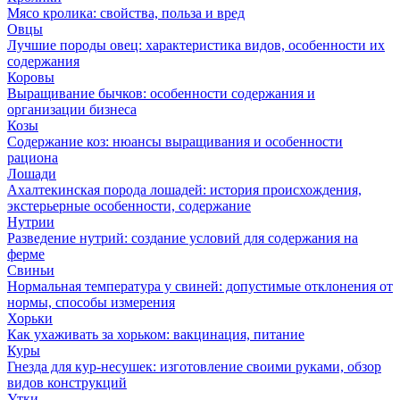
Мясо кролика: свойства, польза и вред
Овцы
Лучшие породы овец: характеристика видов, особенности их
содержания
Коровы
Выращивание бычков: особенности содержания и
организации бизнеса
Козы
Содержание коз: нюансы выращивания и особенности
рациона
Лошади
Ахалтекинская порода лошадей: история происхождения,
экстерьерные особенности, содержание
Нутрии
Разведение нутрий: создание условий для содержания на
ферме
Свиньи
Нормальная температура у свиней: допустимые отклонения от
нормы, способы измерения
Хорьки
Как ухаживать за хорьком: вакцинация, питание
Куры
Гнезда для кур-несушек: изготовление своими руками, обзор
видов конструкций
Утки