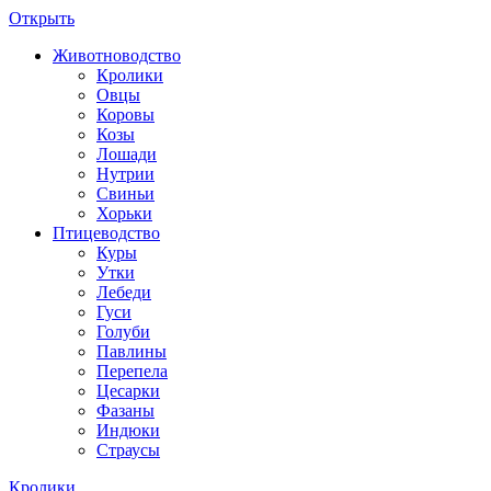
Открыть
Животноводство
Кролики
Овцы
Коровы
Козы
Лошади
Нутрии
Свиньи
Хорьки
Птицеводство
Куры
Утки
Лебеди
Гуси
Голуби
Павлины
Перепела
Цесарки
Фазаны
Индюки
Страусы
Кролики