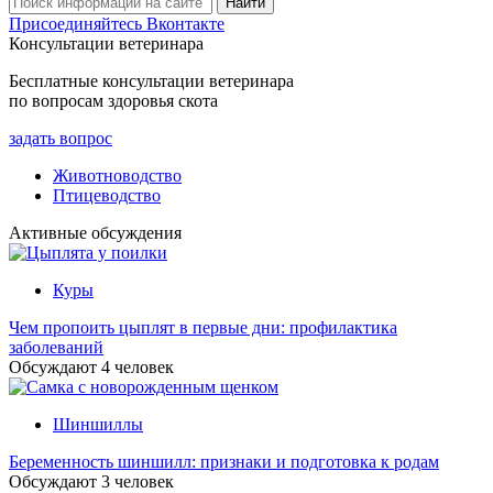
Присоединяйтесь Вконтакте
Консультации ветеринара
Бесплатные консультации ветеринара
по вопросам здоровья скота
задать вопрос
Животноводство
Птицеводство
Активные обсуждения
Куры
Чем пропоить цыплят в первые дни: профилактика
заболеваний
Обсуждают
4
человек
Шиншиллы
Беременность шиншилл: признаки и подготовка к родам
Обсуждают
3
человек