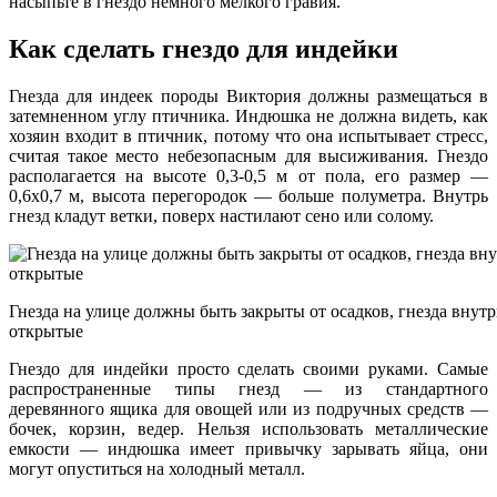
насыпьте в гнездо немного мелкого гравия.
Как сделать гнездо для индейки
Гнезда для индеек породы Виктория должны размещаться в
затемненном углу птичника. Индюшка не должна видеть, как
хозяин входит в птичник, потому что она испытывает стресс,
считая такое место небезопасным для высиживания. Гнездо
располагается на высоте 0,3-0,5 м от пола, его размер —
0,6х0,7 м, высота перегородок — больше полуметра. Внутрь
гнезд кладут ветки, поверх настилают сено или солому.
Гнезда на улице должны быть закрыты от осадков, гнезда вну
открытые
Гнездо для индейки просто сделать своими руками. Самые
распространенные типы гнезд — из стандартного
деревянного ящика для овощей или из подручных средств —
бочек, корзин, ведер. Нельзя использовать металлические
емкости — индюшка имеет привычку зарывать яйца, они
могут опуститься на холодный металл.