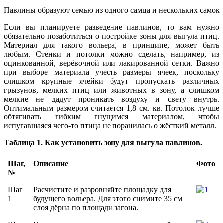
Павлины образуют семью из одного самца и нескольких самок
Если вы планируете разведение павлинов, то вам нужно
обязательно позаботиться о постройке зоны для выгула птиц.
Материал для такого вольера, в принципе, может быть
любым. Стенки и потолки можно сделать, например, из
оцинкованной, верёвочной или лакированной сетки. Важно
при выборе материала учесть размеры ячеек, поскольку
слишком крупные ячейки будут пропускать различных
грызунов, мелких птиц или животных в зону, а слишком
мелкие не дадут проникать воздуху и свету внутрь.
Оптимальным размером считается 1,8 см. кв. Потолок лучше
обтягивать гибким гнущимся материалом, чтобы
испугавшаяся чего-то птица не поранилась о жёсткий металл.
Таблица 1. Как установить зону для выгула павлинов.
Шаг,
Описание
Фото
№
Шаг
Расчистите и разровняйте площадку для
1
будущего вольера. Для этого снимите 35 см
слоя дёрна по площади загона.