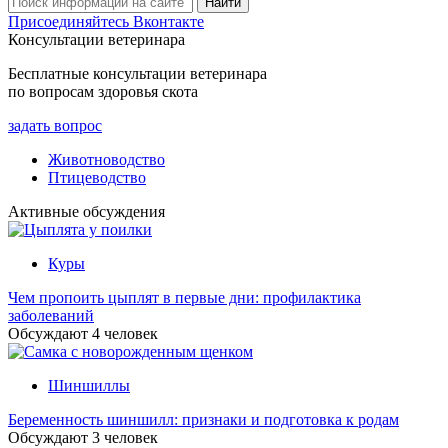
Присоединяйтесь Вконтакте
Консультации ветеринара
Бесплатные консультации ветеринара
по вопросам здоровья скота
задать вопрос
Животноводство
Птицеводство
Активные обсуждения
Куры
Чем пропоить цыплят в первые дни: профилактика
заболеваний
Обсуждают
4
человек
Шиншиллы
Беременность шиншилл: признаки и подготовка к родам
Обсуждают
3
человек