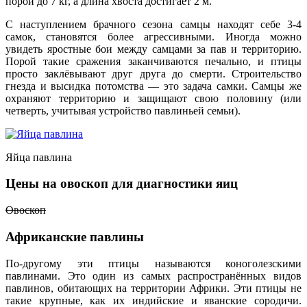
порой до 7 кг, а длина хвоста достигает 2 м.
С наступлением брачного сезона самцы находят себе 3-4
самок, становятся более агрессивными. Иногда можно
увидеть яростные бои между самцами за пав и территорию.
Порой такие сражения заканчиваются печально, и птицы
просто заклёвывают друг друга до смерти. Строительство
гнезда и высидка потомства — это задача самки. Самцы же
охраняют территорию и защищают свою половину (или
четверть, учитывая устройство павлиньей семьи).
Яйца павлина
Цены на овоскоп для диагностики яиц
Овоскоп
Африканские павлины
По-другому эти птицы называются коноголезскими
павлинами. Это один из самых распространённых видов
павлинов, обитающих на территории Африки. Эти птицы не
такие крупные, как их индийские и яванские сородичи.