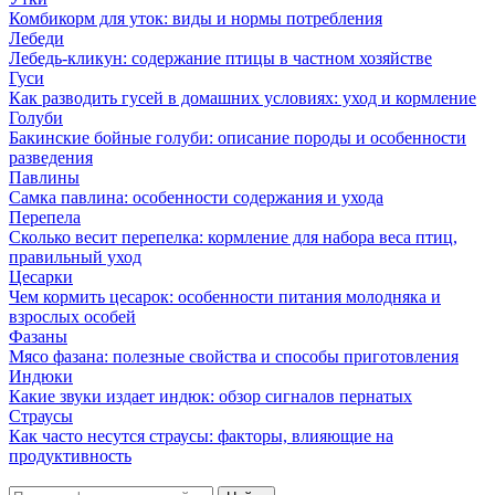
Комбикорм для уток: виды и нормы потребления
Лебеди
Лебедь-кликун: содержание птицы в частном хозяйстве
Гуси
Как разводить гусей в домашних условиях: уход и кормление
Голуби
Бакинские бойные голуби: описание породы и особенности
разведения
Павлины
Самка павлина: особенности содержания и ухода
Перепела
Сколько весит перепелка: кормление для набора веса птиц,
правильный уход
Цесарки
Чем кормить цесарок: особенности питания молодняка и
взрослых особей
Фазаны
Мясо фазана: полезные свойства и способы приготовления
Индюки
Какие звуки издает индюк: обзор сигналов пернатых
Страусы
Как часто несутся страусы: факторы, влияющие на
продуктивность