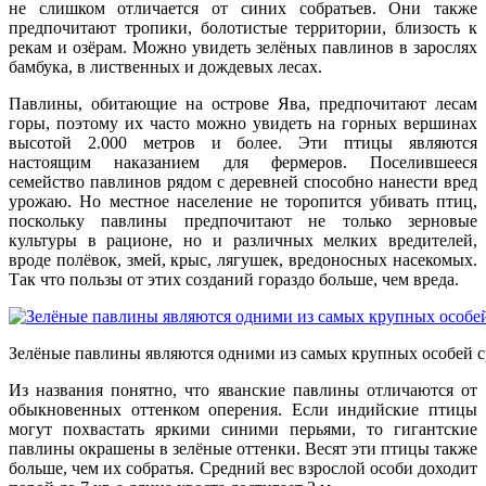
не слишком отличается от синих собратьев. Они также
предпочитают тропики, болотистые территории, близость к
рекам и озёрам. Можно увидеть зелёных павлинов в зарослях
бамбука, в лиственных и дождевых лесах.
Павлины, обитающие на острове Ява, предпочитают лесам
горы, поэтому их часто можно увидеть на горных вершинах
высотой 2.000 метров и более. Эти птицы являются
настоящим наказанием для фермеров. Поселившееся
семейство павлинов рядом с деревней способно нанести вред
урожаю. Но местное население не торопится убивать птиц,
поскольку павлины предпочитают не только зерновые
культуры в рационе, но и различных мелких вредителей,
вроде полёвок, змей, крыс, лягушек, вредоносных насекомых.
Так что пользы от этих созданий гораздо больше, чем вреда.
Зелёные павлины являются одними из самых крупных особей с
Из названия понятно, что яванские павлины отличаются от
обыкновенных оттенком оперения. Если индийские птицы
могут похвастать яркими синими перьями, то гигантские
павлины окрашены в зелёные оттенки. Весят эти птицы также
больше, чем их собратья. Средний вес взрослой особи доходит