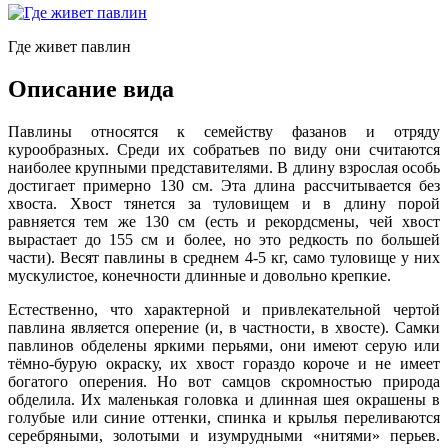
Где живет павлин
Описание вида
Павлины относятся к семейству фазанов и отряду
курообразных. Среди их собратьев по виду они считаются
наиболее крупными представителями. В длину взрослая особь
достигает примерно 130 см. Эта длина рассчитывается без
хвоста. Хвост тянется за туловищем и в длину порой
равняется тем же 130 см (есть и рекордсмены, чей хвост
вырастает до 155 см и более, но это редкость по большей
части). Весят павлины в среднем 4-5 кг, само туловище у них
мускулистое, конечности длинные и довольно крепкие.
Естественно, что характерной и привлекательной чертой
павлина является оперение (и, в частности, в хвосте). Самки
павлинов обделены яркими перьями, они имеют серую или
тёмно-бурую окраску, их хвост гораздо короче и не имеет
богатого оперения. Но вот самцов скромностью природа
обделила. Их маленькая головка и длинная шея окрашены в
голубые или синие оттенки, спинка и крылья переливаются
серебряными, золотыми и изумрудными «нитями» перьев.