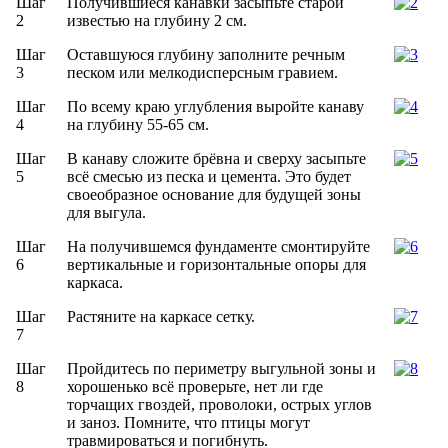
Шаг
Получившиеся канавки засыпьте старой
2
известью на глубину 2 см.
Шаг
Оставшуюся глубину заполните речным
3
песком или мелкодисперсным гравием.
Шаг
По всему краю углубления выройте канаву
4
на глубину 55-65 см.
Шаг
В канаву сложите брёвна и сверху засыпьте
5
всё смесью из песка и цемента. Это будет
своеобразное основание для будущей зоны
для выгула.
Шаг
На получившемся фундаменте смонтируйте
6
вертикальные и горизонтальные опоры для
каркаса.
Шаг
Растяните на каркасе сетку.
7
Шаг
Пройдитесь по периметру выгульной зоны и
8
хорошенько всё проверьте, нет ли где
торчащих гвоздей, проволоки, острых углов
и заноз. Помните, что птицы могут
травмироваться и погибнуть.