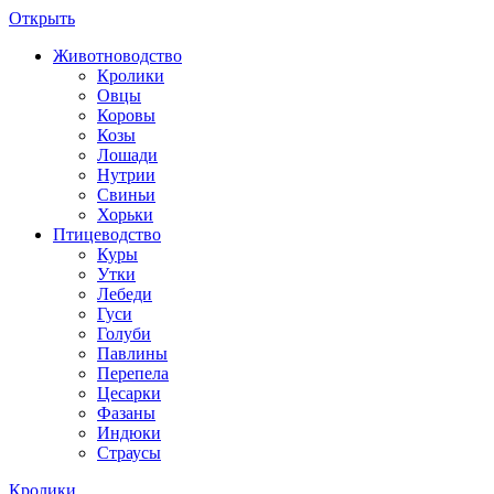
Открыть
Животноводство
Кролики
Овцы
Коровы
Козы
Лошади
Нутрии
Свиньи
Хорьки
Птицеводство
Куры
Утки
Лебеди
Гуси
Голуби
Павлины
Перепела
Цесарки
Фазаны
Индюки
Страусы
Кролики