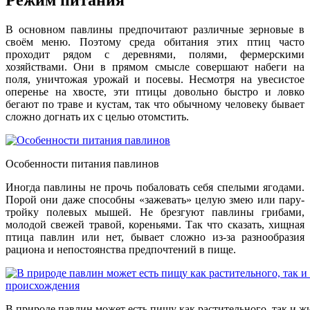
Режим питания
В основном павлины предпочитают различные зерновые в
своём меню. Поэтому среда обитания этих птиц часто
проходит рядом с деревнями, полями, фермерскими
хозяйствами. Они в прямом смысле совершают набеги на
поля, уничтожая урожай и посевы. Несмотря на увесистое
оперенье на хвосте, эти птицы довольно быстро и ловко
бегают по траве и кустам, так что обычному человеку бывает
сложно догнать их с целью отомстить.
Особенности питания павлинов
Иногда павлины не прочь побаловать себя спелыми ягодами.
Порой они даже способны «зажевать» целую змею или пару-
тройку полевых мышей. Не брезгуют павлины грибами,
молодой свежей травой, кореньями. Так что сказать, хищная
птица павлин или нет, бывает сложно из-за разнообразия
рациона и непостоянства предпочтений в пище.
В природе павлин может есть пищу как растительного, так и 