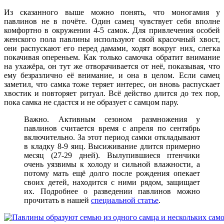
Из сказанного выше можно понять, что моногамия у
павлинов не в почёте. Один самец чувствует себя вполне
комфортно в окружении 4-5 самок. Для привлечения особей
женского пола павлины используют свой красочный хвост,
они распускают его перед дамами, ходят вокруг них, слегка
покачивая опереньем. Как только самочка обратит внимание
на ухажёра, он тут же отворачивается от неё, показывая, что
ему безразлично её внимание, и она в целом. Если самец
заметил, что самка тоже теряет интерес, он вновь распускает
хвостик и повторяет ритуал. Всё действо длится до тех пор,
пока самка не сдастся и не образует с самцом пару.
Важно. Активным сезоном размножения у
павлинов считается время с апреля по сентябрь
включительно. За этот период самки откладывают
в кладку 8-9 яиц. Высиживание длится примерно
месяц (27-29 дней). Вылупившиеся птенчики
очень уязвимы к холоду и сильной влажности, а
потому мать ещё долго после рождения опекает
своих детей, находится с ними рядом, защищает
их. Подробнее о разведении павлинов можно
прочитать в нашей
специальной статье
.