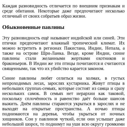
Каждая разновидность отличается по внешним признакам и
среде обитания. Некоторые даже предпочитают несколько
отличный от своих собратьев образ жизни.
Обыкновенные павлины
Эту разновидность ещё называют индийской или синей. Эти
птички предпочитают влажный тропический климат. Их
можно встретить в регионах Пакистана, Индии, Непала, а
также на острове Шри-Ланка. Везде, кроме Индии, синие
павлины стали желанными жертвами охотников и
браконьеров. В Индии же эти птицы почитаются и считаются
священными, так что их убийство карается законом.
Синие павлины любят селиться на холмах, в густых
непроходимых лесах, зарослях кустарника. Живут птицы в
небольших группах-семьях, которые состоят из самца и сразу
нескольких самок. В семьях нет иерархии как таковой,
поскольку сплочённость и равенство даёт больше шансов
выжить. Днём павлины стараются укрыться в зарослях и не
выходят на открытые пространства. А ночью птицы
поднимаются на деревья, чтобы укрыться от ночных
хищников. Сон у павлинов чуткий, если они услышат даже
небольшой шорох, то поднимут на уши всю округу громкими