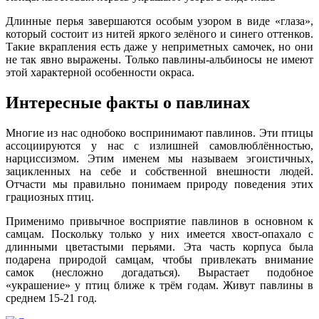
Длинные перья завершаются особым узором в виде «глаза»,
который состоит из нитей яркого зелёного и синего оттенков.
Такие вкрапления есть даже у неприметных самочек, но они
не так явно выражены. Только павлины-альбиносы не имеют
этой характерной особенности окраса.
Интересные факты о павлинах
Многие из нас однобоко воспринимают павлинов. Эти птицы
ассоциируются у нас с излишней самовлюблённостью,
нарциссизмом. Этим именем мы называем эгоистичных,
зацикленных на себе и собственной внешности людей.
Отчасти мы правильно понимаем природу поведения этих
грациозных птиц.
Применимо привычное восприятие павлинов в основном к
самцам. Поскольку только у них имеется хвост-опахало с
длинными цветастыми перьями. Эта часть корпуса была
подарена природой самцам, чтобы привлекать внимание
самок (несложно догадаться). Вырастает подобное
«украшение» у птиц ближе к трём годам. Живут павлины в
среднем 15-21 год.