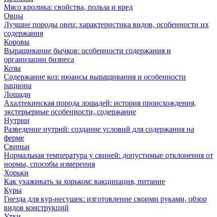
Мясо кролика: свойства, польза и вред
Овцы
Лучшие породы овец: характеристика видов, особенности их
содержания
Коровы
Выращивание бычков: особенности содержания и
организации бизнеса
Козы
Содержание коз: нюансы выращивания и особенности
рациона
Лошади
Ахалтекинская порода лошадей: история происхождения,
экстерьерные особенности, содержание
Нутрии
Разведение нутрий: создание условий для содержания на
ферме
Свиньи
Нормальная температура у свиней: допустимые отклонения от
нормы, способы измерения
Хорьки
Как ухаживать за хорьком: вакцинация, питание
Куры
Гнезда для кур-несушек: изготовление своими руками, обзор
видов конструкций
Утки