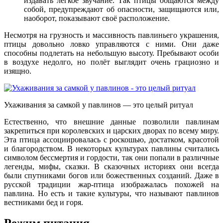
издавать лёгкое звучание. Так птицы общаются между
собой, предупреждают об опасности, защищаются или,
наоборот, показывают своё расположение.
Несмотря на грузность и массивность павлиньего украшения,
птицы довольно ловко управляются с ними. Они даже
способны подлетать на небольшую высоту. Пребывают особи
в воздухе недолго, но полёт выглядит очень грациозно и
изящно.
Ухаживания за самкой у павлинов — это целый ритуал
Естественно, что внешние данные позволили павлинам
закрепиться при королевских и царских дворах по всему миру.
Эта птица ассоциировалась с роскошью, достатком, красотой
и благородством. В некоторых культурах павлины считались
символом бессмертия и гордости, так они попали в различные
легенды, мифы, сказки. В сказочных историях они всегда
были спутниками богов или божественных созданий. Даже в
русской традиции жар-птица изображалась похожей на
павлина. Но есть и такие культуры, что называют павлинов
вестниками бед и горя.