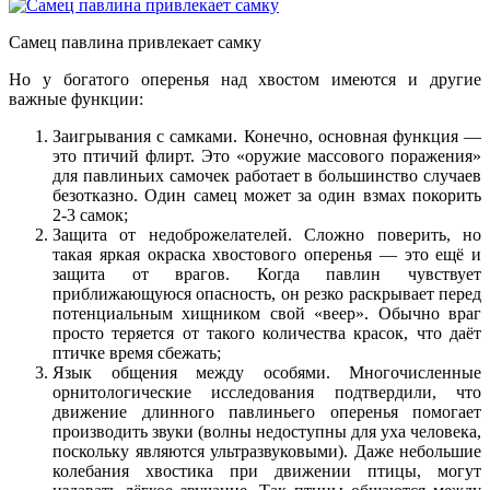
Самец павлина привлекает самку
Но у богатого оперенья над хвостом имеются и другие
важные функции:
Заигрывания с самками. Конечно, основная функция —
это птичий флирт. Это «оружие массового поражения»
для павлиньих самочек работает в большинство случаев
безотказно. Один самец может за один взмах покорить
2-3 самок;
Защита от недоброжелателей. Сложно поверить, но
такая яркая окраска хвостового оперенья — это ещё и
защита от врагов. Когда павлин чувствует
приближающуюся опасность, он резко раскрывает перед
потенциальным хищником свой «веер». Обычно враг
просто теряется от такого количества красок, что даёт
птичке время сбежать;
Язык общения между особями. Многочисленные
орнитологические исследования подтвердили, что
движение длинного павлиньего оперенья помогает
производить звуки (волны недоступны для уха человека,
поскольку являются ультразвуковыми). Даже небольшие
колебания хвостика при движении птицы, могут