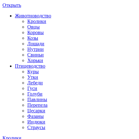
Открыть
Животноводство
Кролики
Овцы
Коровы
Козы
Лошади
Нутрии
Свиньи
Хорьки
Птицеводство
Куры
Утки
Лебеди
Гуси
Голуби
Павлины
Перепела
Цесарки
Фазаны
Индюки
Страусы
Кролики