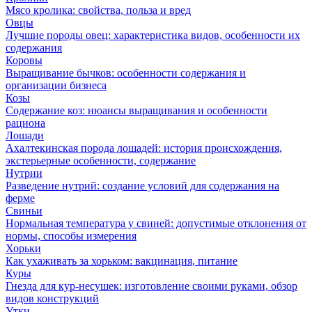
Мясо кролика: свойства, польза и вред
Овцы
Лучшие породы овец: характеристика видов, особенности их
содержания
Коровы
Выращивание бычков: особенности содержания и
организации бизнеса
Козы
Содержание коз: нюансы выращивания и особенности
рациона
Лошади
Ахалтекинская порода лошадей: история происхождения,
экстерьерные особенности, содержание
Нутрии
Разведение нутрий: создание условий для содержания на
ферме
Свиньи
Нормальная температура у свиней: допустимые отклонения от
нормы, способы измерения
Хорьки
Как ухаживать за хорьком: вакцинация, питание
Куры
Гнезда для кур-несушек: изготовление своими руками, обзор
видов конструкций
Утки