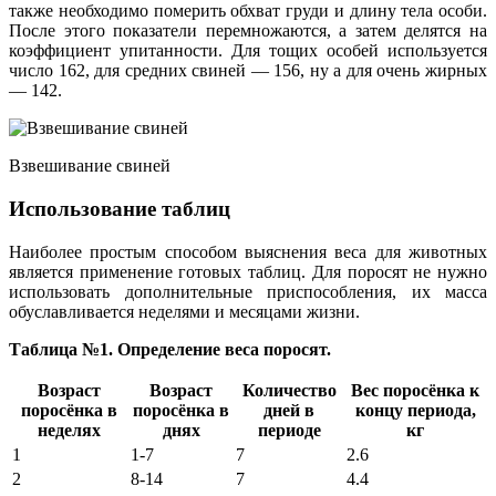
также необходимо померить обхват груди и длину тела особи.
После этого показатели перемножаются, а затем делятся на
коэффициент упитанности. Для тощих особей используется
число 162, для средних свиней — 156, ну а для очень жирных
— 142.
Взвешивание свиней
Использование таблиц
Наиболее простым способом выяснения веса для животных
является применение готовых таблиц. Для поросят не нужно
использовать дополнительные приспособления, их масса
обуславливается неделями и месяцами жизни.
Таблица №1. Определение веса поросят.
Возраст
Возраст
Количество
Вес поросёнка к
поросёнка в
поросёнка в
дней в
концу периода,
неделях
днях
периоде
кг
1
1-7
7
2.6
2
8-14
7
4.4