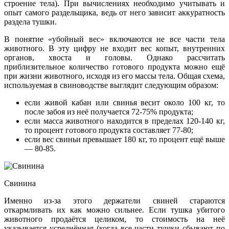
строение тела). При вычислениях необходимо учитывать и
опыт самого раздельщика, ведь от него зависит аккуратность
раздела тушки.
В понятие «убойный вес» включаются не все части тела
животного. В эту цифру не входит вес копыт, внутренних
органов, хвоста и головы. Однако рассчитать
приблизительное количество готового продукта можно ещё
при жизни животного, исходя из его массы тела. Общая схема,
используемая в свиноводстве выглядит следующим образом:
если живой кабан или свинья весит около 100 кг, то
после забоя из неё получается 72-75% продукта;
если масса животного находится в пределах 120-140 кг,
то процент готового продукта составляет 77-80;
если вес свиньи превышает 180 кг, то процент ещё выше
— 80-85.
Свинина
Именно из-за этого держатели свиней стараются
откармливать их как можно сильнее. Если тушка убитого
животного продаётся целиком, то стоимость на неё
указывается усреднённая (когда все части тушки сбывают по