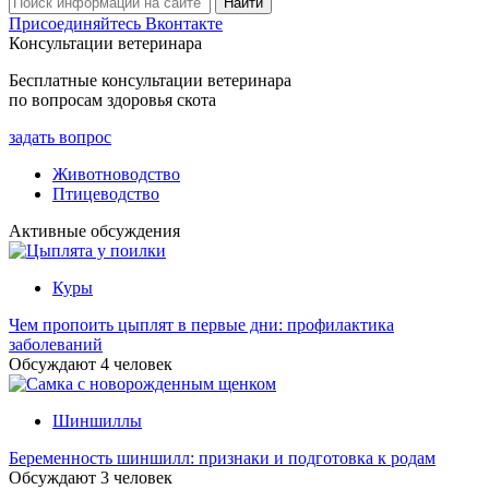
Присоединяйтесь Вконтакте
Консультации ветеринара
Бесплатные консультации ветеринара
по вопросам здоровья скота
задать вопрос
Животноводство
Птицеводство
Активные обсуждения
Куры
Чем пропоить цыплят в первые дни: профилактика
заболеваний
Обсуждают
4
человек
Шиншиллы
Беременность шиншилл: признаки и подготовка к родам
Обсуждают
3
человек