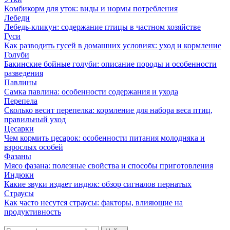
Комбикорм для уток: виды и нормы потребления
Лебеди
Лебедь-кликун: содержание птицы в частном хозяйстве
Гуси
Как разводить гусей в домашних условиях: уход и кормление
Голуби
Бакинские бойные голуби: описание породы и особенности
разведения
Павлины
Самка павлина: особенности содержания и ухода
Перепела
Сколько весит перепелка: кормление для набора веса птиц,
правильный уход
Цесарки
Чем кормить цесарок: особенности питания молодняка и
взрослых особей
Фазаны
Мясо фазана: полезные свойства и способы приготовления
Индюки
Какие звуки издает индюк: обзор сигналов пернатых
Страусы
Как часто несутся страусы: факторы, влияющие на
продуктивность