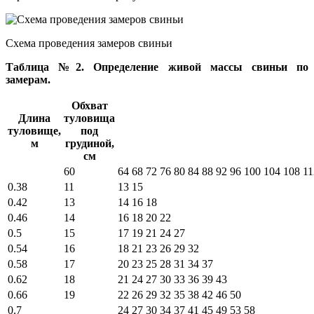
Схема проведения замеров свиньи
Таблица №2. Определение живой массы свиньи по
замерам.
Обхват
Длина
туловища
туловище,
под
м
грудиной,
см
60
64
68
72
76
80
84
88
92
96
100
104
108
11
0.38
11
13
15
0.42
13
14
16
18
0.46
14
16
18
20
22
0.5
15
17
19
21
24
27
0.54
16
18
21
23
26
29
32
0.58
17
20
23
25
28
31
34
37
0.62
18
21
24
27
30
33
36
39
43
0.66
19
22
26
29
32
35
38
42
46
50
0.7
24
27
30
34
37
41
45
49
53
58