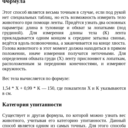
Формула
Этот способ является весьма точным в случае, если под рукой
нет специальных таблиц, но есть возможность измерить тело
животного при помощи ленты. Придётся узнать два основных
параметра: длина в туловище и обхват за лопатками (под
грудиной). Для измерения длины тела (К) лента
прикладывается одним концом к середине затылка свиньи,
ведётся вдоль позвоночника, а заканчивается на конце хвоста.
Голова животного в этот момент должна находиться в прямом
положении, иначе измерения получатся неточными. Для
определения обхвата груди (Х) ленту прислоняют к лопаткам,
расположенным за передними конечностями, и измеряют
окружность.
Вес тела вычисляется по формуле:
1,54 * Х + 0,99 * К — 150, где показатели Х и К указываются
в см.
Категория упитанности
Существует и другая формула, по которой можно узнать вес
животного, учитывая его категорию упитанности. Данный
способ является одним из самых точных. Для этого способа