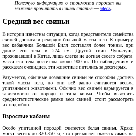
Полезную информацию о стоимости поросят вы
можете прочитать в нашей статье
—
здесь
.
Средний вес свиньи
В истории известны ситуации, когда представители семейства
свиней достигали рекордно большой массы тела. К примеру,
вес кабанчика Большой Билл составлял более тонны, при
длине его тела в 274 см. Другой свин Чунь-чунь,
проживавший в Китае, лишь слегка не догнал своего собрата,
масса его тела достигала около 900 кг. По наблюдениям и
рассказам очевидцев, эти животные питались за десятерых.
Разумеется, обычные домашние свиньи не способны достичь
такой массы тела, но они всё равно считаются весьма
упитанными животными. Обычно вес свиней варьируется в
зависимости от породы и типа корма. Чтобы выяснить
среднестатистические рамки веса свиней, стоит рассмотреть
их подробно.
Взрослые кабаны
Особо упитанной породой считается белая свинья. Хряки
могут весить до 320-350 кг, что превышает тяжесть самок на