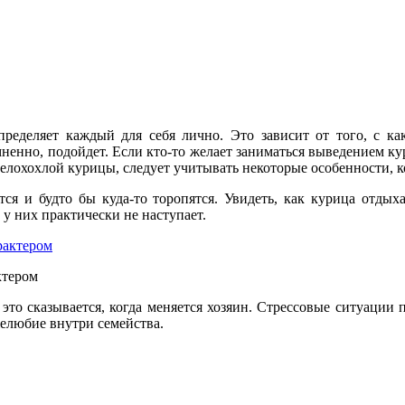
еделяет каждый для себя лично. Это зависит от того, с как
мненно, подойдет. Если кто-то желает заниматься выведением ку
елохохлой курицы, следует учитывать некоторые особенности, к
тся и будто бы куда-то торопятся. Увидеть, как курица отды
 у них практически не наступает.
ктером
то сказывается, когда меняется хозяин. Стрессовые ситуации п
елюбие внутри семейства.