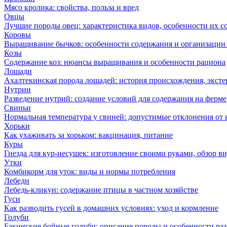
Мясо кролика: свойства, польза и вред
Овцы
Лучшие породы овец: характеристика видов, особенности их с
Коровы
Выращивание бычков: особенности содержания и организации 
Козы
Содержание коз: нюансы выращивания и особенности рациона
Лошади
Ахалтекинская порода лошадей: история происхождения, эксте
Нутрии
Разведение нутрий: создание условий для содержания на ферме
Свиньи
Нормальная температура у свиней: допустимые отклонения от
Хорьки
Как ухаживать за хорьком: вакцинация, питание
Куры
Гнезда для кур-несушек: изготовление своими руками, обзор в
Утки
Комбикорм для уток: виды и нормы потребления
Лебеди
Лебедь-кликун: содержание птицы в частном хозяйстве
Гуси
Как разводить гусей в домашних условиях: уход и кормление
Голуби
Бакинские бойные голуби: описание породы и особенности ра