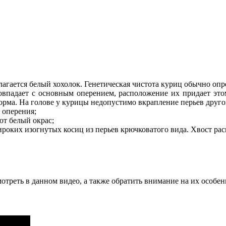
лагается белый хохолок. Генетическая чистота куриц обычно опр
овпадает с основным оперением, расположение их придает это
орма. На голове у курицы недопустимо вкрапление перьев друго
 оперения;
ют белый окрас;
роких изогнутых косиц из перьев крючковатого вида. Хвост рас
треть в данном видео, а также обратить внимание на их особен