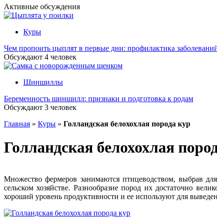
Активные обсуждения
Куры
Чем пропоить цыплят в первые дни: профилактика заболевани
Обсуждают
4
человек
Шиншиллы
Беременность шиншилл: признаки и подготовка к родам
Обсуждают
3
человек
Главная
»
Куры
»
Голландская белохохлая порода кур
Голландская белохохлая поро
Множество фермеров занимаются птицеводством, выбрав для
сельском хозяйстве. Разнообразие пород их достаточно вели
хороший уровень продуктивности и ее используют для выведен