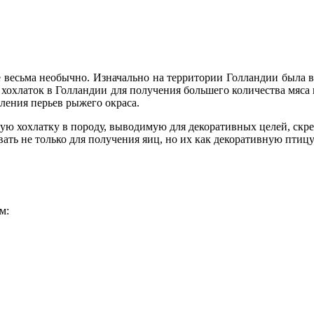
е весьма необычно. Изначально на территории Голландии была вы
охлаток в Голландии для получения большего количества мяса 
пления перьев рыжего окраса.
ю хохлатку в породу, выводимую для декоративных целей, скрес
ть не только для получения яиц, но их как декоративную птицу
м: