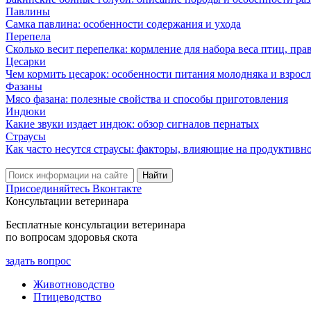
Павлины
Самка павлина: особенности содержания и ухода
Перепела
Сколько весит перепелка: кормление для набора веса птиц, пр
Цесарки
Чем кормить цесарок: особенности питания молодняка и взрос
Фазаны
Мясо фазана: полезные свойства и способы приготовления
Индюки
Какие звуки издает индюк: обзор сигналов пернатых
Страусы
Как часто несутся страусы: факторы, влияющие на продуктивн
Присоединяйтесь Вконтакте
Консультации ветеринара
Бесплатные консультации ветеринара
по вопросам здоровья скота
задать вопрос
Животноводство
Птицеводство