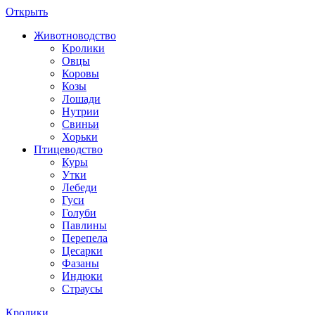
Открыть
Животноводство
Кролики
Овцы
Коровы
Козы
Лошади
Нутрии
Свиньи
Хорьки
Птицеводство
Куры
Утки
Лебеди
Гуси
Голуби
Павлины
Перепела
Цесарки
Фазаны
Индюки
Страусы
Кролики