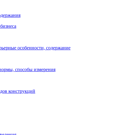
одержания
бизнеса
рьерные особенности, содержание
 нормы, способы измерения
идов конструкций
зведения