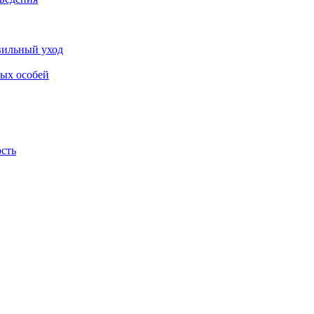
авильный уход
лых особей
ость