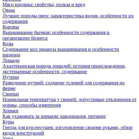
Мясо кролика: свойства, польза и вред
Овцы
Лучшие породы овец: характеристика видов, особенности их
содержания
Коровы
Выращивание бычков: особенности содержания и
организации бизнеса
Козы
Содержание коз: нюансы выращивания и особенности
рациона
Лошади
Ахалтекинская порода лошадей: история происхождения,
экстерьерные особенности, содержание
Нутрии
Разведение нутрий: создание условий для содержания на
ферме
Свиньи
Нормальная температура у свиней: допустимые отклонения от
нормы, способы измерения
Хорьки
Как ухаживать за хорьком: вакцинация, питание
Куры
Гнезда для кур-несушек: изготовление своими руками, обзор
видов конструкций
Утки