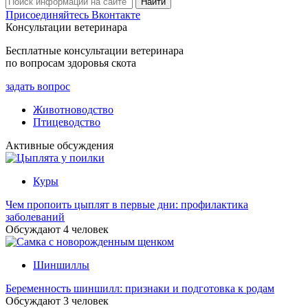
Присоединяйтесь Вконтакте
Консультации ветеринара
Бесплатные консультации ветеринара
по вопросам здоровья скота
задать вопрос
Животноводство
Птицеводство
Активные обсуждения
Куры
Чем пропоить цыплят в первые дни: профилактика
заболеваний
Обсуждают
4
человек
Шиншиллы
Беременность шиншилл: признаки и подготовка к родам
Обсуждают
3
человек