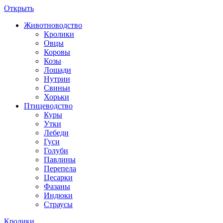
Открыть
Животноводство
Кролики
Овцы
Коровы
Козы
Лошади
Нутрии
Свиньи
Хорьки
Птицеводство
Куры
Утки
Лебеди
Гуси
Голуби
Павлины
Перепела
Цесарки
Фазаны
Индюки
Страусы
Кролики