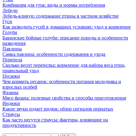
Комбикорм для уток: виды и нормы потребления
Лебеди
Лебедь-кликун: содержание птицы в частном хозяйстве
Гуси
Как разводить гусей в домашних условиях: уход и кормление
Голуби
Бакинские бойные голуби: описание породы и особенности
разведения
Павлины
Самка павлина: особенности содержания и ухода
Перепела
Сколько весит перепелка: кормление для набора веса птиц,
правильный уход
Цесарки
Чем кормить цесарок: особенности питания молодняка и
взрослых особей
Фазаны
Мясо фазана: полезные свойства и способы приготовления
Индюки
Какие звуки издает индюк: обзор сигналов пернатых
Страусы
Как часто несутся страусы: факторы, влияющие на
продуктивность